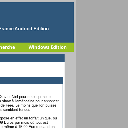
rance Android Edition
herche
Windows Edition
Xavier Niel pour ceux qui ne le
n show à l'américaine pour annoncer
s de Free. Le moins que l'on puisse
s semblent tenues !
pose en effet un forfait unique, ou
9 Euros par mois où tout est
asse même à 15,99 Euros quand on