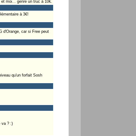
t moi... genre un truc à 10€.
plémentaire à 3€!
G d'Orange, car si Free peut
veau qu'un forfait Sosh
 va ? :)