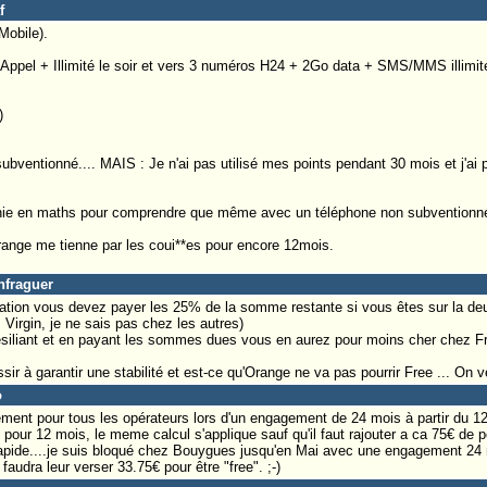
f
Mobile).
 Appel + Illimité le soir et vers 3 numéros H24 + 2Go data + SMS/MMS illimit
)
 subventionné.... MAIS : Je n'ai pas utilisé mes points pendant 30 mois et j'
génie en maths pour comprendre que même avec un téléphone non subventionné
nge me tienne par les coui**es pour encore 12mois.
nfraguer
liation vous devez payer les 25% de la somme restante si vous êtes sur la deu
 Virgin, je ne sais pas chez les autres)
iliant et en payant les sommes dues vous en aurez pour moins cher chez Fr
ir à garantir une stabilité et est-ce qu'Orange ne va pas pourrir Free ... On v
o
ement pour tous les opérateurs lors d'un engagement de 24 mois à partir du 
our 12 mois, le meme calcul s'applique sauf qu'il faut rajouter a ca 75€ de p
rapide....je suis bloqué chez Bouygues jusqu'en Mai avec une engagement 24
udra leur verser 33.75€ pour être "free". ;-)