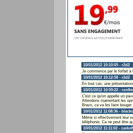
10/01/2012 10:10:05 - r2d2
Je commence par le forfait à 
10/01/2012 10:12:58 - r2d2
En tout cas, une présentation 
10/01/2012 10:59:22 - ronfle
C'est ce qu'on appelle un pavé
Attendons mainentant les oprér
Bravo, ca va les faire bouger.
10/01/2012 11:08:36 - black
Même si effectivement leur se
téléphonie. Ca ne peut être 
10/01/2012 11:11:02 - zarkof