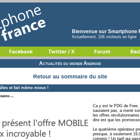
Bienvenue sur Smartphone F
Actuellement, 106 visiteurs en ligne
Facebook
Twitter / X
Forum
Rec
Actualités du monde Android
Retour au sommaire du site
îtes et fait même mieux !
aires ...
Ca y est le PDG de Free, 
sauraient pas, a mené so
les offres révolutionnaire
dire est que les promesse
Le quatrième opérateur pro
presque, à seulement 19,9
compris ! Un tarif qui p