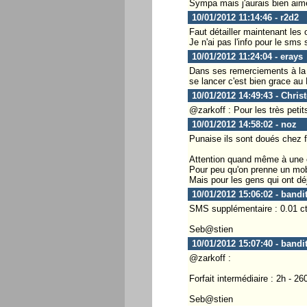
Sympa mais j'aurais bien aim
10/01/2012 11:14:46 - r2d2
Faut détailler maintenant les 
Je n'ai pas l'info pour le sms 
10/01/2012 11:24:04 - erays
Dans ses remerciements à la f
se lancer c'est bien grace a
10/01/2012 14:49:43 - Chris
@zarkoff : Pour les très petit
10/01/2012 14:58:02 - noz
Punaise ils sont doués chez f
Attention quand même à une
Pour peu qu'on prenne un mob
Mais pour les gens qui ont déj
10/01/2012 15:06:02 - bandi
SMS supplémentaire : 0.01 ct
Seb@stien
10/01/2012 15:07:40 - bandi
@zarkoff :
Forfait intermédiaire : 2h - 
Seb@stien