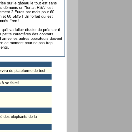
ise sur le gâteau le tout est sans
s démunis un "forfait RSA" est
ement 2 Euros par mois pour 60
et 60 SMS ! Un forfait qui est
nnés Free !
u'il va falloir étudier de près car il
s petits caractères des contrats
l arrive les autres opérateurs doivent
e en ce moment pour ne pas trop
ients.
vira de plateforme de test!
 à se faire!
té des éléphants de la