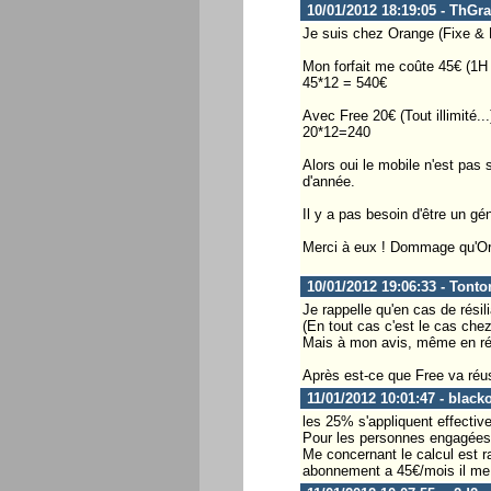
10/01/2012 18:19:05 - ThGra
Je suis chez Orange (Fixe & 
Mon forfait me coûte 45€ (1H
45*12 = 540€
Avec Free 20€ (Tout illimité...
20*12=240
Alors oui le mobile n'est pas
d'année.
Il y a pas besoin d'être un 
Merci à eux ! Dommage qu'Ora
10/01/2012 19:06:33 - Tonto
Je rappelle qu'en cas de rési
(En tout cas c'est le cas chez
Mais à mon avis, même en rés
Après est-ce que Free va réuss
11/01/2012 10:01:47 - black
les 25% s'appliquent effectiv
Pour les personnes engagées p
Me concernant le calcul est 
abonnement a 45€/mois il me fa