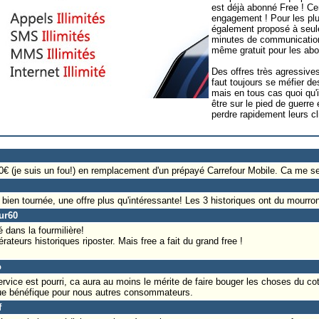
est déjà abonné Free ! Cer
engagement ! Pour les plu
également proposé à seul
minutes de communication 
même gratuit pour les abo
Des offres très agressives q
faut toujours se méfier de
mais en tous cas quoi qu'i
être sur le pied de guerr
perdre rapidement leurs cl
0€ (je suis un fou!) en remplacement d'un prépayé Carrefour Mobile. Ca me ser
bien tournée, une offre plus qu'intéressante! Les 3 historiques ont du mourron
ur60
 dans la fourmilière!
ateurs historiques riposter. Mais free a fait du grand free !
o
rvice est pourri, ca aura au moins le mérite de faire bouger les choses du co
que bénéfique pour nous autres consommateurs.
f