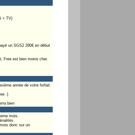
é + TV)
ai payé un SGS2 280€ en début
, Free est bien moins cher.
xième année de votre forfait.
ee :)
erra bien
12eme mois.
énalités.
 mois donc sur un