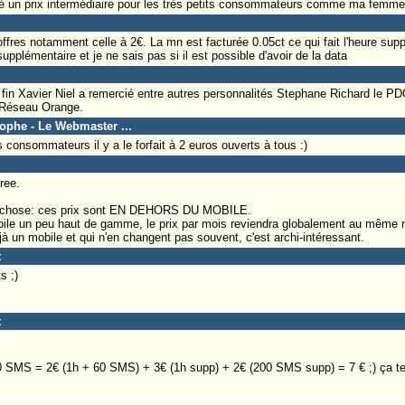
é un prix intermédiaire pour les très petits consommateurs comme ma femme e
offres notamment celle à 2€. La mn est facturée 0.05ct ce qui fait l'heure sup
supplémentaire et je ne sais pas si il est possible d'avoir de la data
in Xavier Niel a remercié entre autres personnalités Stephane Richard le PD
u Réseau Orange.
tophe - Le Webmaster ...
s consommateurs il y a le forfait à 2 euros ouverts à tous :)
ree.
 chose: ces prix sont EN DEHORS DU MOBILE.
ile un peu haut de gamme, le prix par mois reviendra globalement au même ni
à un mobile et qui n'en changent pas souvent, c'est archi-intéressant.
t
s ;)
t
260 SMS = 2€ (1h + 60 SMS) + 3€ (1h supp) + 2€ (200 SMS supp) = 7 € ;) ça te