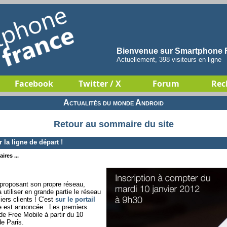
Bienvenue sur Smartphone F
Actuellement, 398 visiteurs en ligne
Facebook
Twitter / X
Forum
Rec
Actualités du monde Android
Retour au sommaire du site
r la ligne de départ !
ires ...
 proposant son propre réseau,
utiliser en grande partie le réseau
iers clients ! C'est
sur le portail
e est annoncée : Les premiers
 de Free Mobile à partir du 10
e Paris.