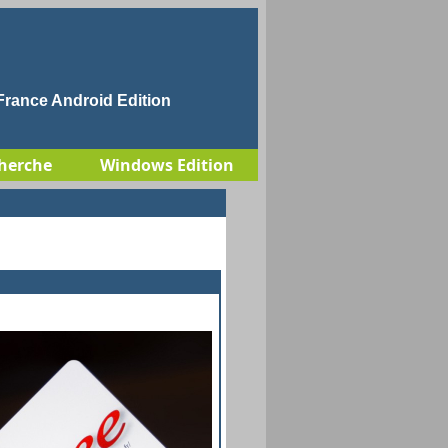
rance Android Edition
herche
Windows Edition