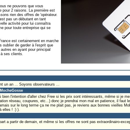
 nous ne pouvons que vous
e pour 2 raisons. La première est
ons rien des offres de 'opérateur.
est pas un débutant en tant
elle activité pour lui connaîtra
 pour toute entreprise qui se
 France est certainement en marche
 oublier de garder à l'esprit que
 autres en ayant pour principal
 à ses clients.
t un an ... Soyons observateurs ...
o-MocheGosse
ai bien l'intention d'aller chez Free si les prix sont intéressants, même si je m
ration réseau, coupures, etc...) donc je prendrai mon mal en patience, il faut l
amais sur le long terme ça ne me plait pas, je reviens aux bonnes vieilles Mob
elles ! :) ).
art a partir de demain, et même si les offres ne sont pas extraordinairo-excepti