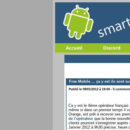
Accueil
Discord
Free Mobile ... ça y est ils sont su
Publié le 09/01/2012 à 19:00 - 5 commenta
Ca y est le 4ème opérateur français
même si dans un premier temps il va 
Orange, est prêt à recevoir ses prem
de l'opérateur
que la bonne nouvell
clients pourront s'enregistrer auprès
Janvier 2012 à 9h30 précise, heure d