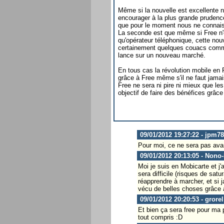
Même si la nouvelle est excellente
encourager à la plus grande prudenc
que pour le moment nous ne connaiss
La seconde est que même si Free n'
qu'opérateur téléphonique, cette nouv
certainement quelques couacs comme
lance sur un nouveau marché.
En tous cas la révolution mobile en
grâce à Free même s'il ne faut jamais
Free ne sera ni pire ni mieux que les
objectif de faire des bénéfices grâce
09/01/2012 19:27:22 - jpm78
Pour moi, ce ne sera pas avan
09/01/2012 20:13:05 - Non
Moi je suis en Mobicarte et j'
sera difficile (risques de satu
réapprendre à marcher, et si j
vécu de belles choses grâce à 
09/01/2012 20:20:53 - grorel
Et bien ça sera free pour ma p
tout compris :D