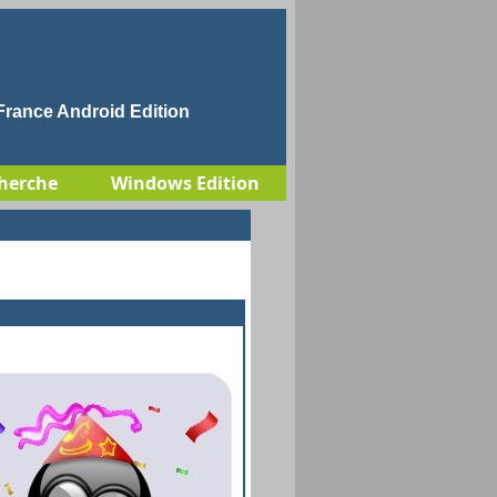
rance Android Edition
herche
Windows Edition