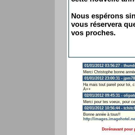
Nous espérons sin
vous réservera qu
vos proches.
01/01/2012 03:56:27 - thund
Merci Christophe bonne année 
01/01/2012 23:00:31 - jpm78
Ha mais tout pareil pour toi, 
A++
02/01/2012 09:45:31 - olipat
Merci pour tes voeux, pour ce 
02/01/2012 10:56:44 - tchitc
Bonne année à tous!!
http://images.imagehotel.n
Dorénavant pour p