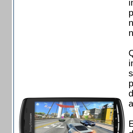
i
p
n
n
Q
i
s
d
a
E