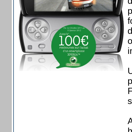
d
p
f
d
o
i
U
p
F
A
h