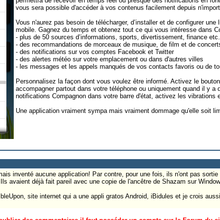
permettra de recevoir en temps réel ou presque des notifications en fonct
vous sera possible d'accéder à vos contenus facilement depuis n'impor
Vous n'aurez pas besoin de télécharger, d’installer et de configurer une l
mobile. Gagnez du temps et obtenez tout ce qui vous intéresse dans C
- plus de 50 sources d’informations, sports, divertissement, finance etc.
- des recommandations de morceaux de musique, de film et de concerts 
- des notifications sur vos comptes Facebook et Twitter
- des alertes météo sur votre emplacement ou dans d'autres villes
- les messages et les appels manqués de vos contacts favoris ou de t
Personnalisez la façon dont vous voulez être informé. Activez le bouto
accompagner partout dans votre téléphone ou uniquement quand il y a d
notifications Compagnon dans votre barre d'état, activez les vibrations 
Une application vraiment sympa mais vraiment dommage qu'elle soit lim
mais inventé aucune application! Par contre, pour une fois, ils n'ont pas sort
. Ils avaient déjà fait pareil avec une copie de l'ancêtre de Shazam sur Wind
mbleUpon, site internet qui a une appli gratos Android, iBidules et je crois au