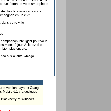
ion de vos intérêts. Grace à elle il
te quel écran de votre smartphone.
iste d'applications dans votre
ompagnon en un clic:
dans votre ville
ous
n compagnon intelligent pour vous
es mises à jour. Affichez des
et bien plus encore.
itée aux clients Orange.
ie une version payante Orange
ows Mobile 6.1 y a quelques
ssi Blackberry et Windows