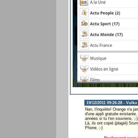
19/12/2011 09:26:28 - Vulku
Nan, t'inquiète! Orange n'a ja
d'une appli gratuite existante
années si tu t'en souviens. ;-)
Là, ils ont copié (plagié) Stu
Phone. ;-)