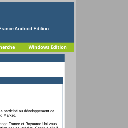
rance Android Edition
herche
Windows Edition
l a participé au développement de
id Market.
 Orange France et Royaume Uni vous