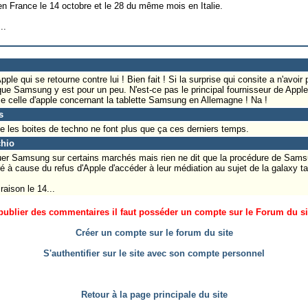
en France le 14 octobre et le 28 du même mois en Italie.
..
ple qui se retourne contre lui ! Bien fait ! Si la surprise qui consite a n'avoi
 que Samsung y est pour un peu. N'est-ce pas le principal fournisseur de Apple
celle d'apple concernant la tablette Samsung en Allemagne ! Na !
s
ue les boites de techno ne font plus que ça ces derniers temps.
chio
uer Samsung sur certains marchés mais rien ne dit que la procédure de Samsu
à cause du refus d'Apple d'accéder à leur médiation au sujet de la galaxy ta
raison le 14...
ublier des commentaires il faut posséder un compte sur le Forum du site
Créer un compte sur le forum du site
S'authentifier sur le site avec son compte personnel
Retour à la page principale du site