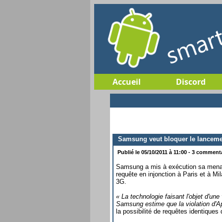
Accueil
Discord
Samsung veut bloquer le lancemen
Publié le 05/10/2011 à 11:00 - 3 commentai
Samsung a mis à exécution sa menac
requête en injonction à Paris et à Mi
3G.
« La technologie faisant l'objet d'un
Samsung estime que la violation d'Ap
la possibilité de requêtes identiques