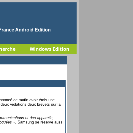
rance Android Edition
herche
Windows Edition
annoncé ce matin avoir émis une
 deux violations deux brevets sur la
communications et des appareils,
loquées ».
Samsung se réserve aussi