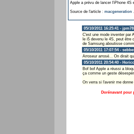
Apple a prévu de lancer l'iPhone 4S 
Source de l'article :
macgeneration
.
05/10/2011 16:25:41 - jpm78
C'est une mode inventer par Ap
le i5 devenu le 4S, peut être
de Samsung aboutisse comme 
05/10/2011 17:07:54 - sebbe
Arroseur arrosé... On dirait q
05/10/2011 20:54:40 - Horic
Bof bof Apple a réussi a bloq
ça comme un geste désespéré 
On verra si l'avenir me donne 
Dorénavant pour p