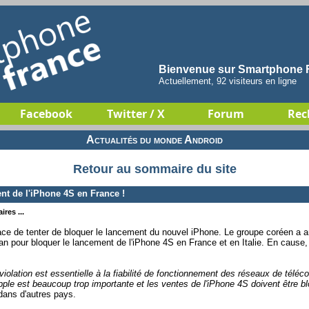
Bienvenue sur Smartphone F
Actuellement, 92 visiteurs en ligne
Facebook
Twitter / X
Forum
Rec
Actualités du monde Android
Retour au sommaire du site
t de l'iPhone 4S en France !
res ...
e de tenter de bloquer le lancement du nouvel iPhone. Le groupe coréen a 
lan pour bloquer le lancement de l'iPhone 4S en France et en Italie. En cause,
e violation est essentielle à la fiabilité de fonctionnement des réseaux de télé
ple est beaucoup trop importante et les ventes de l'iPhone 4S doivent être b
 dans d'autres pays.