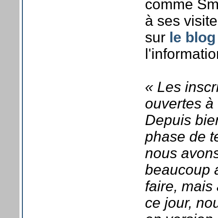
comme Smar
à ses visit
sur
le blo
l'informatio
« Les insc
ouvertes à 
Depuis bie
phase de te
nous avons 
beaucoup a
faire, mais
ce jour, n