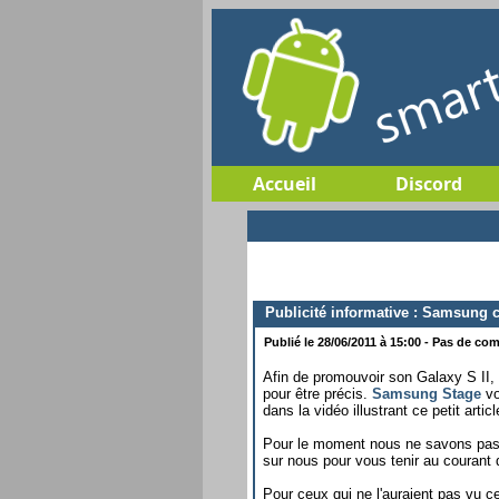
Accueil
Discord
Publicité informative : Samsung c
Publié le 28/06/2011 à 15:00 - Pas de com
Afin de promouvoir son Galaxy S II, 
pour être précis.
Samsung Stage
vo
dans la vidéo illustrant ce petit articl
Pour le moment nous ne savons pas 
sur nous pour vous tenir au courant 
Pour ceux qui ne l'auraient pas vu 