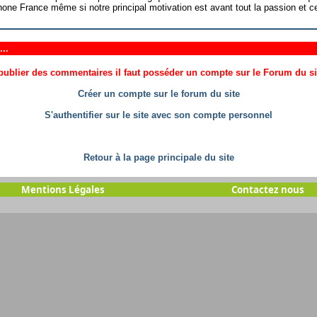
ne France même si notre principal motivation est avant tout la passion et c
..
ublier des commentaires il faut posséder un compte sur le Forum du site
Créer un compte sur le forum du site
S'authentifier sur le site avec son compte personnel
Retour à la page principale du site
Mentions Légales
Contactez nous