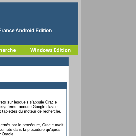
rance Android Edition
herche
Windows Edition
vets sur lesquels s'appuie Oracle
rosystems, accuse Google d'avoir
t tablettes du moteur de recherche,
ernés par la procédure, Oracle avait
 compte dans la procédure qu'après
r Oracle.