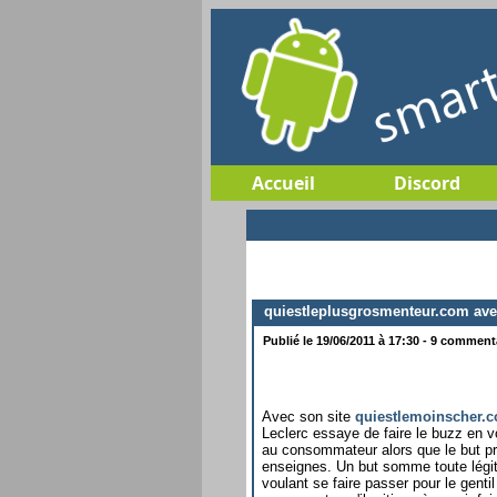
Accueil
Discord
quiestleplusgrosmenteur.com avec 
Publié le 19/06/2011 à 17:30 - 9 commenta
Avec son site
quiestlemoinscher.
Leclerc essaye de faire le buzz en vou
au consommateur alors que le but pr
enseignes. Un but somme toute lég
voulant se faire passer pour le genti