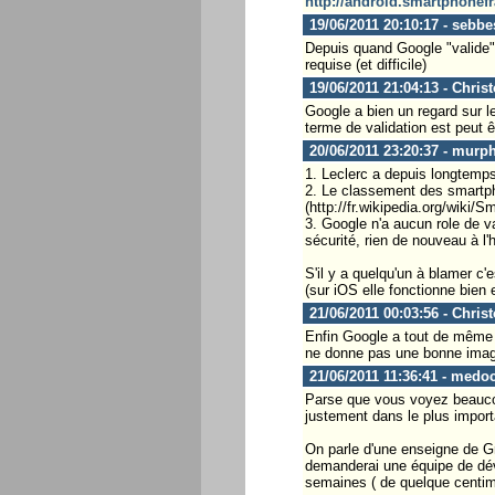
http://android.smartphonef
19/06/2011 20:10:17 - sebbe
Depuis quand Google "valide" d
requise (et difficile)
19/06/2011 21:04:13 - Chris
Google a bien un regard sur le
terme de validation est peut ê
20/06/2011 23:20:37 - murp
1. Leclerc a depuis longtemps 
2. Le classement des smartph
(http://fr.wikipedia.org/wiki/S
3. Google n'a aucun role de v
sécurité, rien de nouveau à l'
S'il y a quelqu'un à blamer c'
(sur iOS elle fonctionne bien e
21/06/2011 00:03:56 - Chris
Enfin Google a tout de même un
ne donne pas une bonne image.
21/06/2011 11:36:41 - medo
Parse que vous voyez beaucou
justement dans le plus importa
On parle d'une enseigne de Gra
demanderai une équipe de dév
semaines ( de quelque centime