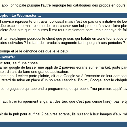
rs appli principale puisque l'autre regroupe les catalogues des propos en cours (
tophe - Le Webmaster ...
el service représente un travail collossal mais n'est ce pas une initiative de Le
'idée excellente mais elle ne doit pas cacher son but premier à savoir faire plus
eclerc était pire que les autres il est tout simplement pareil mais essaye de fair
ut tu m'expliquer pourquoi le client que je suis qui habite en zone touristique
iodes estivales ? Le tarif des produits augmente tant que ça à ces périodes ?
songe et je le dénonce dès que je le peux !
einworfer
ec tout, sauf une chose.
mer google de laisser une appli de 2 pauvres écrans sur le market, juste par
soit disant de faire une grande application.
rime ça. Leclerc porte plainte, dit que Google va à l'encontre de leur campagne
 retard de mise en place d'un nouveau service. Boum, Google, sort le chéquie
ec le gugusse qui apprend à programmer, et qui publie "ma premiere appli" av
il faut filtrer (uniquement si ça fait des truc que c'est pas censé faire), pas l
fait de la pub pour au final 2 pauvres écrans, ils nuisent à leur images d'eu