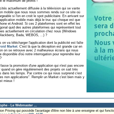
ire le maximum de profits !
cités actuellement diffusée à la télévision qui se vante
tion mobile que nous nous sommes rendu sur ce site où
geable si l'on en croit le spot publicitaire. En arrivant sur
application mobile mais déjà le truc qui choque est que
hone et Android. Si ces 2 plateformes sont en effet les
nal quid des autres plateformes qui représentent tout
es actuellement en circulation chez nous (Windows
lackberry, Bada, WEBOS, ...) ?
on va télécharger l'application dont la publicité est faîte
roid Market
. C'est là que la déception est grande car en
ation on se retrouve avec 2 malheureux écrans qui nous
e disponible d'où notre interrogation pour reprendre leur
?
asse la promotion d'une application qui n'est pas encore
 quand on gère régulièrement des projets on sait très
s dans les temps. Par contre ce qui nous surprend c'est
es non applications". Remplir un Market c'est bien mais y
est mieux !
tophe - Le Webmaster ...
ation Prixing qui possède l'avantage d'être non liée à une enseigne et qui foncti