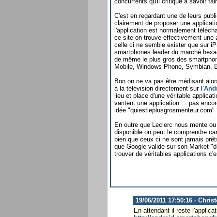
concurrents qu'il critique à savoir fa
C'est en regardant une de leurs publi
clairement de proposer une applica
l'application est normalement téléchar
ce site on trouve effectivement une 
celle ci ne semble exister que sur iP
smartphones leader du marché hexago
de même le plus gros des smartphon
Mobile, Windows Phone, Symbian, B
Bon on ne va pas être médisant alors 
à la télévision directement sur
l'And
lieu et place d'une véritable applic
vantent une application ... pas encor
idée "quiestleplusgrosmenteur.com" 
En outre que Leclerc nous mente ou f
disponible on peut le comprendre car
bien que ceux ci ne sont jamais prêt
que Google valide sur son Market "d
trouver de véritables applications c'
19/06/2011 17:50:16 - Chris
En attendant il reste l'applic