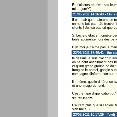
Et d’ailleurs se n'est pas leu
mis a jour^^)
21/06/2011 14:26:49 - Chris
Il est clair que maintenir un t
on ne le fait pas ! Je trouve l
clients ! Je n'ai pas dit que L
Si Leclerc était si honnête pe
tarifs augmenter lors des pér
Bref moi je n'aime pas le men
22/06/2011 17:40:41 - the st
la dessus je suis d'accord av
on ne peut absolument pas blâ
et qu'un grand groupe se doit 
Imagine le bordel, google supp
campagne d'information sur le
Et même, quelle différence av
et une image de fond.
C'est le type d'application qu'
qui les publie.
D'autant plus que si Leclerc 
s'en mêle ;)
23/06/2011 10:57:29 - Tordj