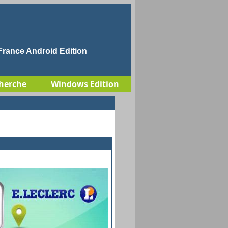
rance Android Edition
herche
Windows Edition