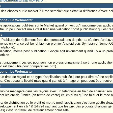
rance.info/actu.asp?ID=1675
...
s
es choses sur le market ? Il me semblait que c'était la différence d'avec celu
tophe - Le Webmaster ...
s applications publiées sur le Market quand on voit qu'il supprime des applica
tre un peu inexact mais c'est bien une validation "post publication" qui est ré
hy
l'habitude de réellement faire des comparaisons de prix, ca n'a rien d'un buzz
ones en France est bel et bien en premier Android puis Symbian et 3eme iO
martphone),
alidation, même post publication. Google agit uniquement quand il y a un pro
horizon.
est uniquement Leclerc pour son non professionnalisme à sortir une application
t est bien utile pour comparer les prix).
tophe - Le Webmaster ...
 droit de regard et ce type d'application publiée juste pour dire qu'une appli
 C'est beau la liberté mais quand ça nuit à l'image on peut peut être trouver 
c
p de ménagère dans les rayons avec un téléphone en train de scanner son c
nt leclerc de France (en terme de vente) et j'en ai vu qu'une fois! et le mec n'
nde distribution ou le profit et mettre mot! l'application c'est une goutte d'e
eloppement en 7J/7 & 24h/24 sachant que les prix des produits changes géné
s) c'est un travail de référencement colossale.