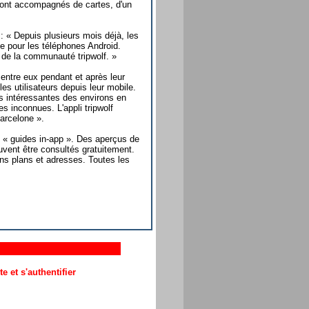
 sont accompagnés de cartes, d'un
: « Depuis plusieurs mois déjà, les
ble pour les téléphones Android.
 de la communauté tripwolf. »
entre eux pendant et après leur
s utilisateurs depuis leur mobile.
es intéressantes des environs en
es inconnues. L'appli tripwolf
arcelone ».
e « guides in-app ». Des aperçus de
uvent être consultés gratuitement.
ns plans et adresses. Toutes les
 et s'authentifier