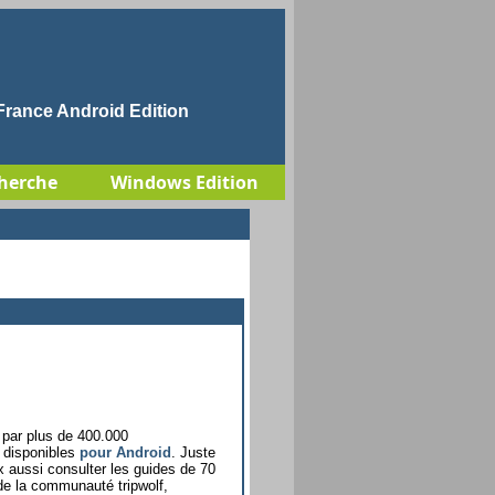
rance Android Edition
herche
Windows Edition
 par plus de 400.000
i disponibles
pour Android
. Juste
x aussi consulter les guides de 70
de la communauté tripwolf,