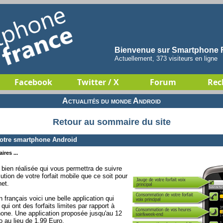
Bienvenue sur Smartphone F
Actuellement, 373 visiteurs en ligne
Facebook
Twitter / X
Forum
Rec
Actualités du monde Android
Retour au sommaire du site
 votre smartphone Android
ires ...
 bien réalisée qui vous permettra de suivre
ution de votre forfait mobile que ce soit pour
net.
 français voici une belle application qui
qui ont des forfaits limites par rapport à
tphone. Une application proposée jusqu'au 12
o au lieu de 1.99 Euro.