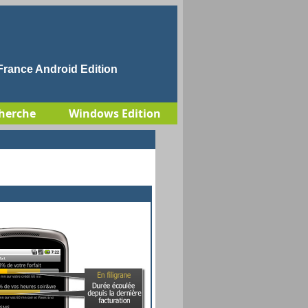
rance Android Edition
herche
Windows Edition