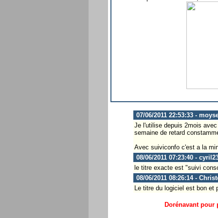
07/06/2011 22:53:33 - moys
Je l'utilise depuis 2mois avec 
semaine de retard constamme
Avec suiviconfo c'est a la mi
08/06/2011 07:23:40 - cyril2
le titre exacte est "suivi co
08/06/2011 08:26:14 - Chris
Le titre du logiciel est bon et
Dorénavant pour p