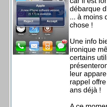
car il est fo
débarque d'
... à moins
chose !
Une info bi
ironique mê
certains ut
présentero
leur appare
rappel offr
ans déjà !
A ce moment