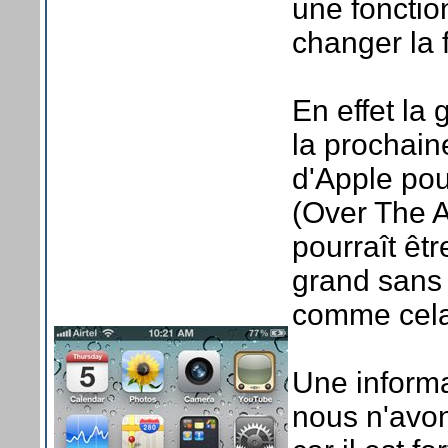
une fonctio
changer la
En effet la
la prochain
d'Apple pou
(Over The Ai
pourraît êt
grand sans 
comme cela 
Une informa
nous n'avon