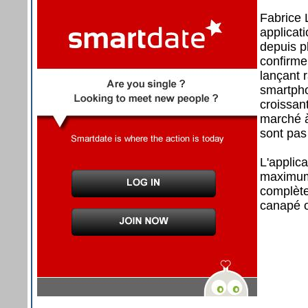
Fabrice 
applicat
depuis p
confirmer
lançant 
smartpho
croissan
marché à
sont pas
L'applic
maximum 
complète
canapé o