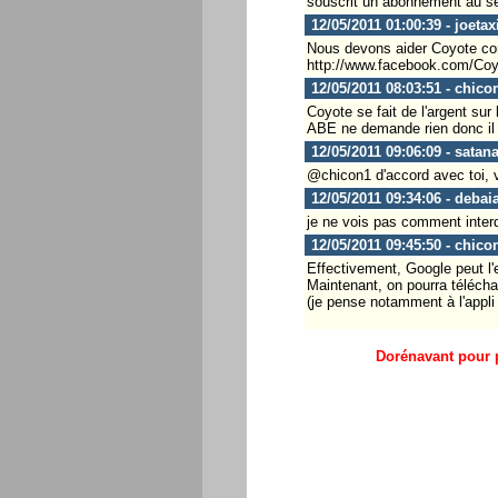
souscrit un abonnement au se
12/05/2011 01:00:39 - joetax
Nous devons aider Coyote cont
http://www.facebook.com/Co
12/05/2011 08:03:51 - chico
Coyote se fait de l'argent su
ABE ne demande rien donc il 
12/05/2011 09:06:09 - satan
@chicon1 d'accord avec toi, v
12/05/2011 09:34:06 - debai
je ne vois pas comment interdi
12/05/2011 09:45:50 - chico
Effectivement, Google peut l'e
Maintenant, on pourra téléchar
(je pense notamment à l'appli
Dorénavant pour p