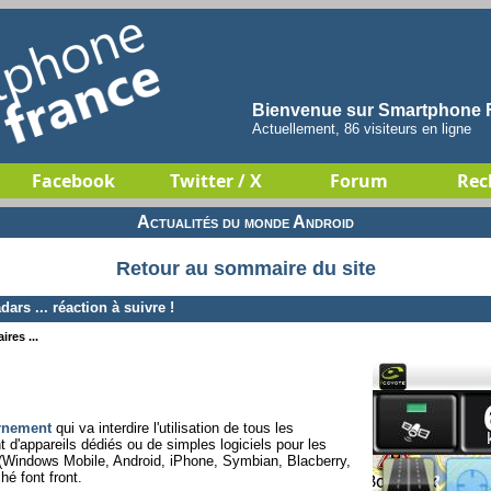
Bienvenue sur Smartphone F
Actuellement, 86 visiteurs en ligne
Facebook
Twitter / X
Forum
Rec
Actualités du monde Android
Retour au sommaire du site
ars ... réaction à suivre !
res ...
rnement
qui va interdire l'utilisation de tous les
nt d'appareils dédiés ou de simples logiciels pour les
Windows Mobile, Android, iPhone, Symbian, Blacberry,
hé font front.