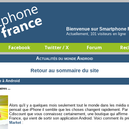
Bienvenue sur Smartphone F
Actuellement, 101 visiteurs en ligne
Facebook
Twitter / X
Forum
Rec
Actualités du monde Android
Retour au sommaire du site
e à Android
ires ...
Alors qu'il y a quelques mois seulement tout le monde dans les média o
pensait que iPhone il semble que les choses changent rapidement. Par 
Cdiscount que vous connaissez certainement, une boutique qui affirme
France, qui vient de sortir son application Android. Voici comment ils pr
Market
: