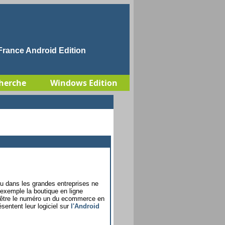
rance Android Edition
herche
Windows Edition
u dans les grandes entreprises ne
exemple la boutique en ligne
 être le numéro un du ecommerce en
ésentent leur logiciel sur
l'Android