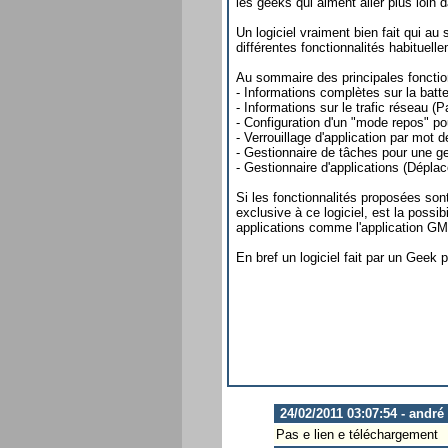
les geeks qui aiment aller plus loin d
Un logiciel vraiment bien fait qui 
différentes fonctionnalités habituellem
Au sommaire des principales fonction
- Informations complètes sur la batte
- Informations sur le trafic réseau (Pa
- Configuration d'un "mode repos" p
- Verrouillage d'application par mot 
- Gestionnaire de tâches pour une g
- Gestionnaire d'applications (Dépla
Si les fonctionnalités proposées son
exclusive à ce logiciel, est la possi
applications comme l'application GMa
En bref un logiciel fait par un Geek 
24/02/2011 03:07:54 - andré
Pas e lien e téléchargement