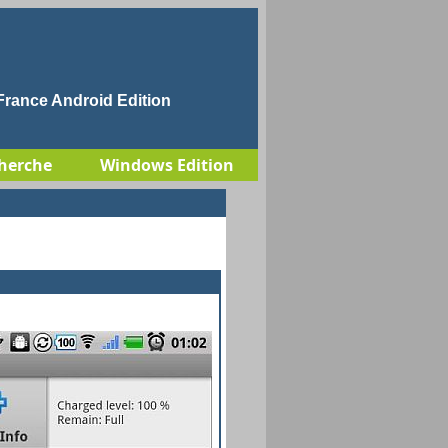
rance Android Edition
herche
Windows Edition