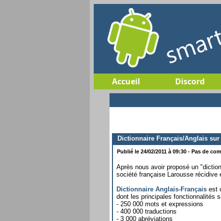
Accueil
Discord
Dictionnaire Français/Anglais su
Publié le 24/02/2011 à 09:30 - Pas de com
Après nous avoir proposé un "dictio
société française Larousse récidive 
Dictionnaire Anglais-Français
est c
dont les principales fonctionnalités s
- 250 000 mots et expressions
- 400 000 traductions
- 3 000 abréviations