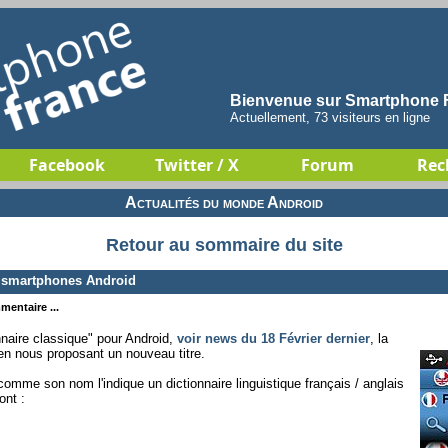
Bienvenue sur Smartphone F
Actuellement, 73 visiteurs en ligne
Facebook
Twitter / X
Forum
Rec
Actualités du monde Android
Retour au sommaire du site
r smartphones Android
mentaire ...
nnaire classique" pour Android,
voir news du 18 Février dernier
, la
en nous proposant un nouveau titre.
omme son nom l'indique un dictionnaire linguistique français / anglais
ont :