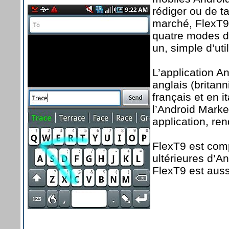
rédiger ou de t
marché, FlexT9 
quatre modes de 
un, simple d’util
L’application A
anglais (britan
français et en 
l’Android Market
application, re
FlexT9 est comp
ultérieures d’A
FlexT9 est auss