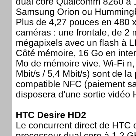
dual core Qualcomm 8260 à 1
Samsung Orion ou Hummingbi
Plus de 4,27 pouces en 480 x
caméras : une frontale, de 2 
mégapixels avec un flash à L
Côté mémoire, 16 Go en inter
Mo de mémoire vive. Wi-Fi n,
Mbit/s / 5,4 Mbit/s) sont de l
compatible NFC (paiement san
disposera d'une sortie vidéo
HTC Desire HD2
Le concurrent direct de HTC
processeur dual core à 1,2 