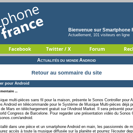
Bienvenue sur Smartphone F
Actuellement, 101 visiteurs en ligne
Facebook
Twitter / X
Forum
Rec
Actualités du monde Android
Retour au sommaire du site
er pour Android
mentaire ...
ue multi-pièces sans fil pour la maison, présente le Sonos Controller pour An
es Android en télécommande pour le Système de Musique Multi-pièces déjà p
de Mars en téléchargement gratuit sur l'Android Market. Il sera présenté pour 
rld Congress de Barcelone. Pour regarder une présentation vidéo du Sonos Con
.sonos.com/android.
allé dans une pièce et un smartphone Android en main, les passionnés de m
ez accès à toute la musique diffusée sur la planète et pourrez l'écouter depu