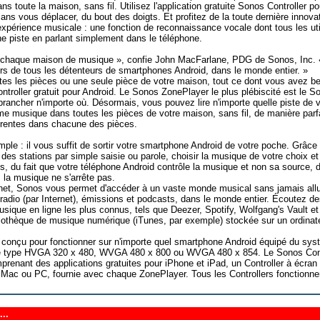
s toute la maison, sans fil. Utilisez l'application gratuite Sonos Controller p
ans vous déplacer, du bout des doigts. Et profitez de la toute dernière innova
expérience musicale : une fonction de reconnaissance vocale dont tous les util
ne piste en parlant simplement dans le téléphone.
r chaque maison de musique », confie John MacFarlane, PDG de Sonos, Inc.
rs de tous les détenteurs de smartphones Android, dans le monde entier. »
tes les pièces ou une seule pièce de votre maison, tout ce dont vous avez b
troller gratuit pour Android. Le Sonos ZonePlayer le plus plébiscité est le
brancher n'importe où. Désormais, vous pouvez lire n'importe quelle piste de
e musique dans toutes les pièces de votre maison, sans fil, de manière parf
férentes dans chacune des pièces.
mple : il vous suffit de sortir votre smartphone Android de votre poche. Grâce
des stations par simple saisie ou parole, choisir la musique de votre choix et
us, du fait que votre téléphone Android contrôle la musique et non sa sourc
 la musique ne s'arrête pas.
rnet, Sonos vous permet d'accéder à un vaste monde musical sans jamais allu
radio (par Internet), émissions et podcasts, dans le monde entier. Écoutez de
sique en ligne les plus connus, tels que Deezer, Spotify, Wolfgang's Vault et
bibliothèque de musique numérique (iTunes, par exemple) stockée sur un ordinat
 conçu pour fonctionner sur n'importe quel smartphone Android équipé du sys
 de type HVGA 320 x 480, WVGA 480 x 800 ou WVGA 480 x 854. Le Sonos Contr
prenant des applications gratuites pour iPhone et iPad, un Controller à écran 
re Mac ou PC, fournie avec chaque ZonePlayer. Tous les Controllers fonctionn
..