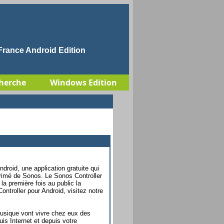
rance Android Edition
herche
Windows Edition
droid, une application gratuite qui
rimé de Sonos. Le Sonos Controller
la première fois au public la
troller pour Android, visitez notre
usique vont vivre chez eux des
is Internet et depuis votre