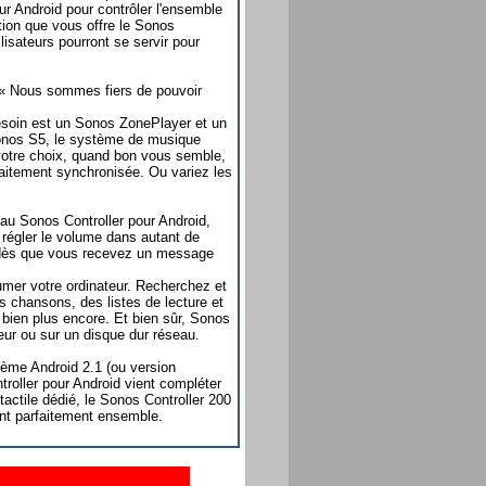
our Android pour contrôler l'ensemble
tion que vous offre le Sonos
isateurs pourront se servir pour
 « Nous sommes fiers de pouvoir
esoin est un Sonos ZonePlayer et un
 Sonos S5, le système de musique
 votre choix, quand bon vous semble,
aitement synchronisée. Ou variez les
 au Sonos Controller pour Android,
 régler le volume dans autant de
e, dès que vous recevez un message
mer votre ordinateur. Recherchez et
s chansons, des listes de lecture et
 bien plus encore. Et bien sûr, Sonos
eur ou sur un disque dur réseau.
tème Android 2.1 (ou version
oller pour Android vient compléter
tactile dédié, le Sonos Controller 200
ent parfaitement ensemble.