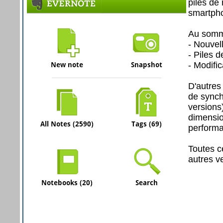
piles de
smartph
Au somma
- Nouvel
- Piles 
- Modifi
D'autres
de synch
versions
dimensio
performan
Toutes c
autres v