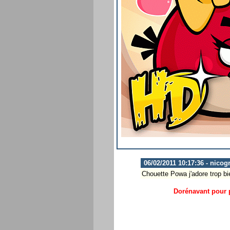
06/02/2011 10:17:36 - nicogr
Chouette Powa j'adore trop bie
Dorénavant pour p