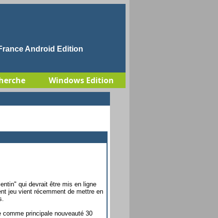
rance Android Edition
herche
Windows Edition
entin" qui devrait être mis en ligne
lent jeu vient récemment de mettre en
s.
te comme principale nouveauté 30