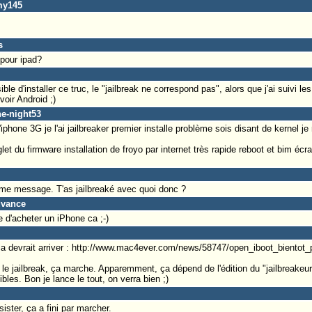
my145
s
 pour ipad?
e d'installer ce truc, le "jailbreak ne correspond pas", alors que j'ai suivi le
voir Android ;)
he-night53
phone 3G je l'ai jailbreaker premier installe problème sois disant de kernel je
glet du firmware installation de froyo par internet très rapide reboot et bim écr
me message. T'as jailbreaké avec quoi donc ?
dvance
 d'acheter un iPhone ca ;-)
 ça devrait arriver : http://www.mac4ever.com/news/58747/open_iboot_bientot
 le jailbreak, ça marche. Apparemment, ça dépend de l'édition du "jailbreakeur
es. Bon je lance le tout, on verra bien ;)
sister, ça a fini par marcher.