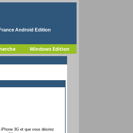
rance Android Edition
herche
Windows Edition
n iPhone 3G et que vous désirez