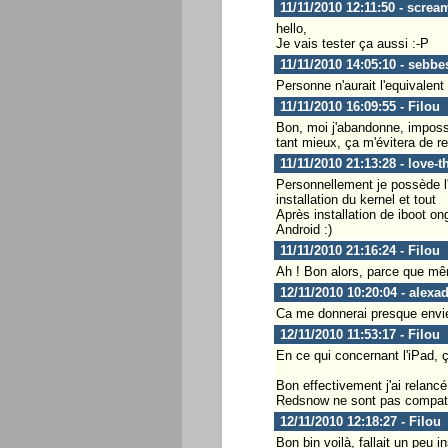
11/11/2010 12:11:50 - screa
hello,
Je vais tester ça aussi :-P
11/11/2010 14:05:10 - sebbe
Personne n'aurait l'equivalent
11/11/2010 16:09:55 - Filou
Bon, moi j'abandonne, impossibl
tant mieux, ça m'évitera de re
11/11/2010 21:13:28 - love-t
Personnellement je possède l'i
installation du kernel et tout
Après installation de iboot on
Android :)
11/11/2010 21:16:24 - Filou
Ah ! Bon alors, parce que mê
12/11/2010 10:20:04 - alexa
Ca me donnerai presque envie
12/11/2010 11:53:17 - Filou
En ce qui concernant l'iPad,
Bon effectivement j'ai relancé
Redsnow ne sont pas compatibl
12/11/2010 12:18:27 - Filou
Bon bin voilà, fallait un peu in