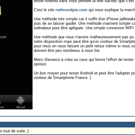
tester Android sans vous prendre la tête sachez que c'est
C'est le site
redmondpie.com
qui nous explique la march
Une méthode très simple car il suffit d'un iPhone jailbreaké,
puis de se laisser guider. Une méthode vraiment simple c
ordinateur pour être apliquée. Une simple connexion WIFI e
Une méthode que nous n'avons malheureusement pas pu te
notre disposition mais peut être qu'un visiteur de Smartph
pour nous en nous faisant un petit retour même si nous sa
doivent être peu nombreux à nous lire.
Merci d'avance à celui ou ceux qui feront l'effort de tenter
opinion.
Un bon moyen pour tester Android et peut être l'adopter pou
visiteur de Smartphone France :)
 tout de suite ;)