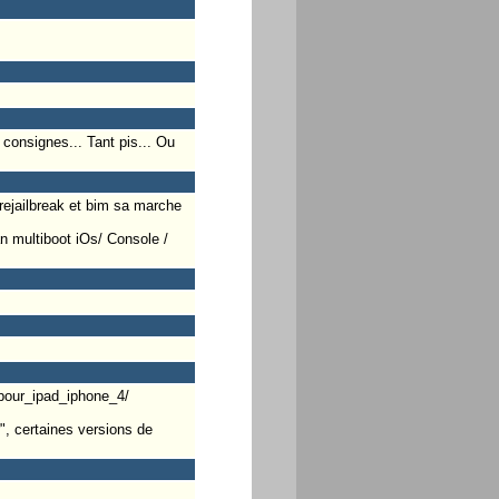
s consignes... Tant pis... Ou
 rejailbreak et bim sa marche
an multiboot iOs/ Console /
_pour_ipad_iphone_4/
", certaines versions de