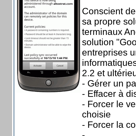
Conscient de
sa propre sol
terminaux And
solution "Go
entreprises 
informatiques
2.2 et ultéri
- Gérer un p
- Effacer à d
- Forcer le v
choisie
- Forcer la c
- ...