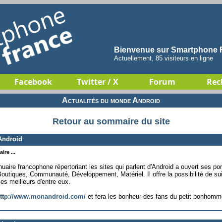
Bienvenue sur Smartphone F
Actuellement, 85 visiteurs en ligne
Facebook
Twitter / X
Forum
Rec
Actualités du monde Android
Retour au sommaire du site
Android
ire ...
uaire francophone répertoriant les sites qui parlent d'Android a ouvert ses por
 Boutiques, Communauté, Développement, Matériel. Il offre la possibilité de sui
les meilleurs d'entre eux.
ttp://www.monandroid.com/
et fera les bonheur des fans du petit bonhomm