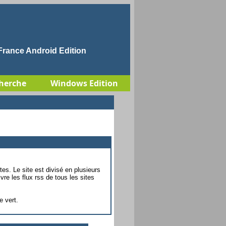
rance Android Edition
herche
Windows Edition
tes. Le site est divisé en plusieurs
vre les flux rss de tous les sites
e vert.