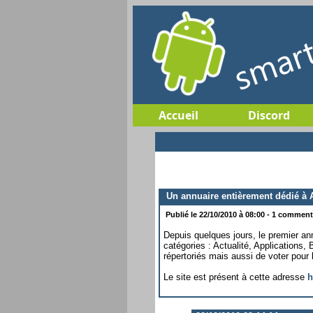
Accueil
Discord
Un annuaire entièrement dédié à 
Publié le 22/10/2010 à 08:00 - 1 commenta
Depuis quelques jours, le premier ann
catégories : Actualité, Applications,
répertoriés mais aussi de voter pour 
Le site est présent à cette adresse
h