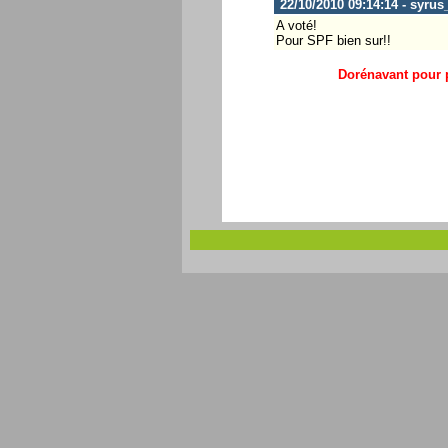
22/10/2010 09:14:14 - syrus
A voté!
Pour SPF bien sur!!
Dorénavant pour p