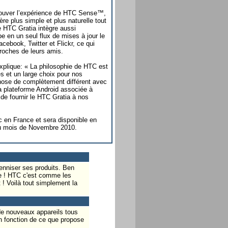
etrouver l’expérience de HTC Sense™,
re plus simple et plus naturelle tout
e HTC Gratia intègre aussi
e en un seul flux de mises à jour le
book, Twitter et Flickr, ce qui
proches de leurs amis.
plique: « La philosophie de HTC est
s et un large choix pour nos
chose de complètement différent avec
la plateforme Android associée à
e fournir le HTC Gratia à nos
 en France et sera disponible en
du mois de Novembre 2010.
enniser ses produits. Ben
e ! HTC c'est comme les
! Voilà tout simplement la
 de nouveaux appareils tous
n fonction de ce que propose