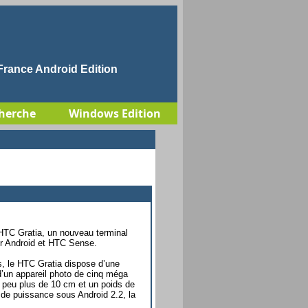
rance Android Edition
herche
Windows Edition
HTC Gratia, un nouveau terminal
sur Android et HTC Sense.
s, le HTC Gratia dispose d’une
d’un appareil photo de cinq méga
n peu plus de 10 cm et un poids de
 de puissance sous Android 2.2, la