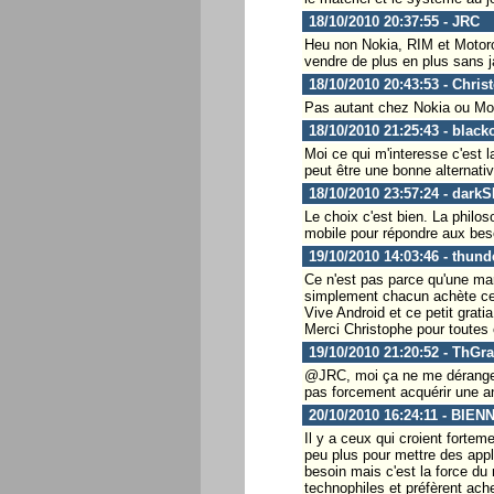
18/10/2010 20:37:55 - JRC
Heu non Nokia, RIM et Motoro
vendre de plus en plus sans j
18/10/2010 20:43:53 - Chris
Pas autant chez Nokia ou Mot
18/10/2010 21:25:43 - black
Moi ce qui m'interesse c'est 
peut être une bonne alternati
18/10/2010 23:57:24 - dark
Le choix c'est bien. La philos
mobile pour répondre aux bes
19/10/2010 14:03:46 - thund
Ce n'est pas parce qu'une mar
simplement chacun achète ce qu
Vive Android et ce petit gratia 
Merci Christophe pour toutes
19/10/2010 21:20:52 - ThGra
@JRC, moi ça ne me dérange p
pas forcement acquérir une ant
20/10/2010 16:24:11 - BIEN
Il y a ceux qui croient fortem
peu plus pour mettre des appl
besoin mais c'est la force du m
technophiles et préfèrent ach