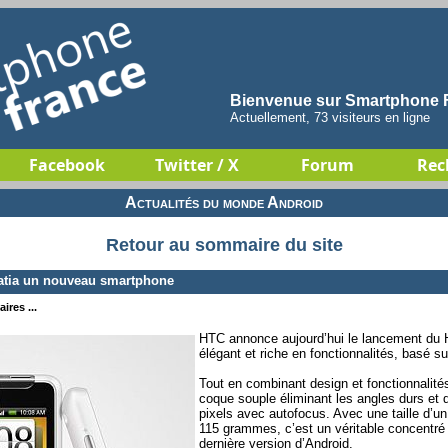
Bienvenue sur Smartphone F
Actuellement, 73 visiteurs en ligne
Facebook
Twitter / X
Forum
Rec
Actualités du monde Android
Retour au sommaire du site
atia un nouveau smartphone
ires ...
HTC annonce aujourd’hui le lancement du 
élégant et riche en fonctionnalités, basé 
Tout en combinant design et fonctionnalité
coque souple éliminant les angles durs et 
pixels avec autofocus. Avec une taille d’u
115 grammes, c’est un véritable concentré
dernière version d’Android.