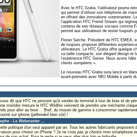
Avec le HTC Gratia, l’utilisateur pourra r
qui permet d’utiliser son téléphone de maniè
en offrant des innovations surprenantes. L
l’application HTC Friend Stream qui regroup
contenu de ses réseaux sociaux comme Face
permet aux utilisateurs de rester toujours 
Floran Seiche, Président de HTC EMEA, ex
de toujours proposer différentes expérience
utilisateurs. Le HTC Gratia offre quelque 
sa taille compacte, son élégant design et 
l’expérience HTC Sense. Nous avons hâte d
clients européens ».
Le nouveau HTC Gratia sera lancé en blanc
avant-première avec NRJ Mobile à partir 
ous dit que HTC ne pensent qu'à vendre du terminal à tour de bras et de pér
une moindre mesure le HTC Wildfire viennent de prendre une méchante claqu
ends pour aller au bout ... Bref, du moyen de gamme à consommer rapidement 
tourné sur iphone (jailbreaké bien sûr) !
tophe - Le Webmaster ...
cette politique d'un seul appareil par an. Tous les autres fabricants proposent
raison pour choisir un iPhone ? Je ne crois pas je choisis mon smartphone e
ur de son achat. Pour le reste si je veux aller plus loin je bidouille.