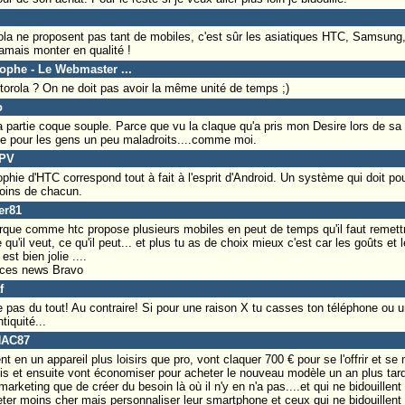
la ne proposent pas tant de mobiles, c'est sûr les asiatiques HTC, Samsung,
amais monter en qualité !
tophe - Le Webmaster ...
orola ? On ne doit pas avoir la même unité de temps ;)
o
la partie coque souple. Parce que vu la claque qu'a pris mon Desire lors de sa
ve pour les gens un peu maladroits....comme moi.
SPV
ophie d'HTC correspond tout à fait à l'esprit d'Android. Un système qui doit po
oins de chacun.
er81
que comme htc propose plusieurs mobiles en peut de temps qu'il faut remettre
'il veut, ce qu'il peut... et plus tu as de choix mieux c'est car les goûts et l
est bien jolie ....
 ces news Bravo
f
as du tout! Au contraire! Si pour une raison X tu casses ton téléphone ou u
iquité...
NAC87
ent en un appareil plus loisirs que pro, vont claquer 700 € pour se l'offrir et s
is et ensuite vont économiser pour acheter le nouveau modèle un an plus tar
arketing que de créer du besoin là où il n'y en n'a pas....et qui ne bidouillent 
eter moins cher mais personnaliser leur smartphone et ceux qui ne bidouillent