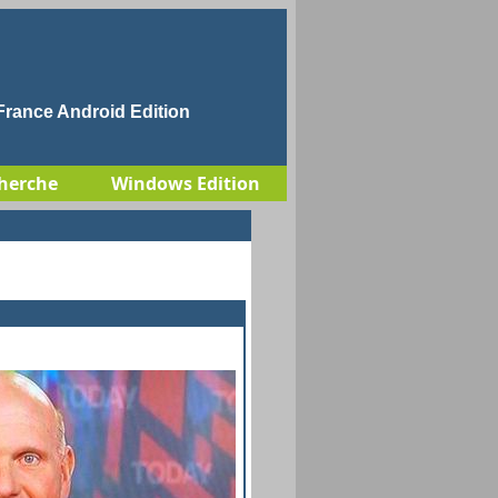
rance Android Edition
herche
Windows Edition