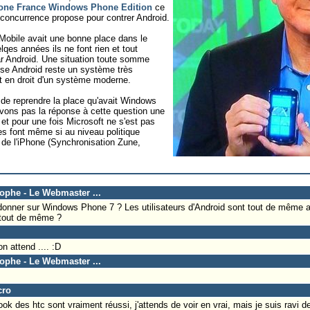
one France Windows Phone Edition
ce
 concurrence propose pour contrer Android.
Mobile avait une bonne place dans le
es années ils ne font rien et tout
 par Android. Une situation toute somme
sse Android reste un système très
st en droit d'un système moderne.
i de reprendre la place qu'avait Windows
vons pas la réponse à cette question une
t pour une fois Microsoft ne s'est pas
es font même si au niveau politique
e l'iPhone (Synchronisation Zune,
tophe - Le Webmaster ...
donner sur Windows Phone 7 ? Les utilisateurs d'Android sont tout de même a
é tout de même ?
on attend .... :D
tophe - Le Webmaster ...
cro
ook des htc sont vraiment réussi, j'attends de voir en vrai, mais je suis ravi