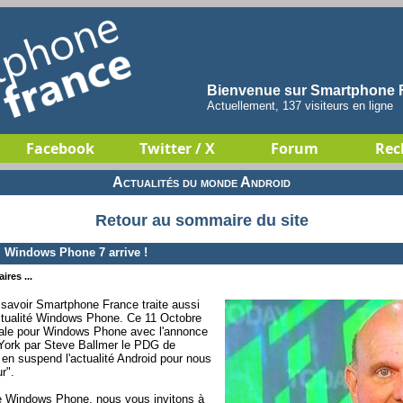
Bienvenue sur Smartphone F
Actuellement, 137 visiteurs en ligne
Facebook
Twitter / X
Forum
Rec
Actualités du monde Android
Retour au sommaire du site
 Windows Phone 7 arrive !
ires ...
avoir Smartphone France traite aussi
'actualité Windows Phone. Ce 11 Octobre
iale pour Windows Phone avec l'annonce
ew York par Steve Ballmer le PDG de
en suspend l'actualité Android pour nous
r".
e Windows Phone, nous vous invitons à