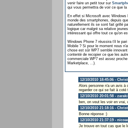
venir faire un petit tour sur
Smartph
qui vous permettra de voir ce que la
En effet si Microsoft avec Windows 
monde des smartphones, depuis quelq
naturellement ils se sont fait grillé
logique car malgré sa relative jeune
intéressant qui offre tout ce qu'on e
Windows Phone 7 réussira t'il le par
Mobile ? Si pour le moment nous n'a
chose est sûr WP7 semble innovant e
contenté de recopier ce que les autr
commerciale WP7 est assez proche d
Marketplace, ...).
12/10/2010 18:45:06 - Chris
Alors personne n'a un avis à 
regarder ce qui se fait à cot
12/10/2010 20:01:58 - zaraki
ben, on veut les voir en vrai, 
12/10/2010 21:18:16 - Chris
Bonne réponse :)
12/10/2010 21:37:19 - nicoa
Je trouve en tout cas que le l