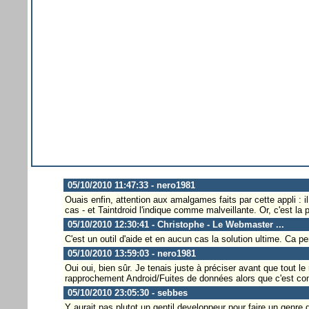
05/10/2010 11:47:33 - nero1981
Ouais enfin, attention aux amalgames faits par cette appli : il
cas - et Taintdroid l'indique comme malveillante. Or, c'est la 
05/10/2010 12:30:41 - Christophe - Le Webmaster ...
C'est un outil d'aide et en aucun cas la solution ultime. Ca p
05/10/2010 13:59:03 - nero1981
Oui oui, bien sûr. Je tenais juste à préciser avant que tou
rapprochement Android/Fuites de données alors que c'est comm
05/10/2010 23:05:30 - sebbes
Y aurait pas plutot un gentil developpeur pour faire un genre 