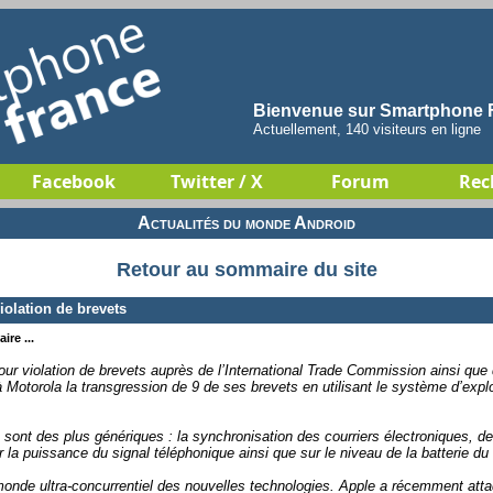
Bienvenue sur Smartphone F
Actuellement, 140 visiteurs en ligne
Facebook
Twitter / X
Forum
Rec
Actualités du monde Android
Retour au sommaire du site
olation de brevets
ire ...
our violation de brevets auprès de l’International Trade Commission ainsi que 
Motorola la transgression de 9 de ses brevets en utilisant le système d’explo
sont des plus génériques : la synchronisation des courriers électroniques, de l
r la puissance du signal téléphonique ainsi que sur le niveau de la batterie du
 monde ultra-concurrentiel des nouvelles technologies. Apple a récemment a