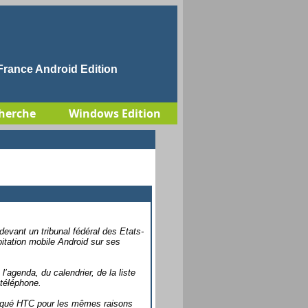
rance Android Edition
herche
Windows Edition
devant un tribunal fédéral des Etats-
itation mobile Android sur ses
’agenda, du calendrier, de la liste
 téléphone.
ttaqué HTC pour les mêmes raisons