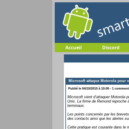
Accueil
Discord
Microsoft attaque Motorola pour vi
Publié le 04/10/2010 à 10:00 - 1 commenta
Microsoft vient d’attaquer Motorola p
Unis. La firme de Remond reproche à 
terminaux.
Les points concernés par les brevets 
des contacts ainsi que les alertes su
Cette pratique est courante dans le