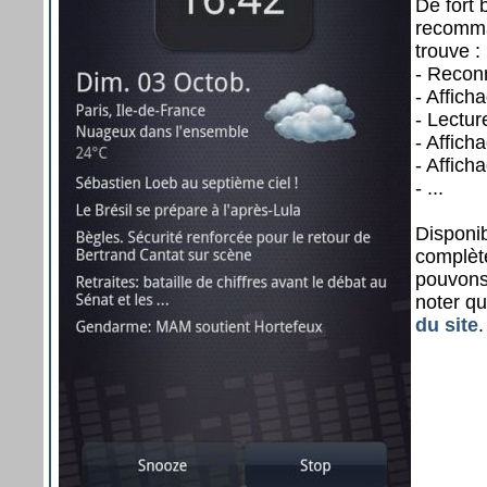
De fort 
recomma
trouve :
- Reconn
- Affich
- Lectur
- Affich
- Affic
- ...
Disponib
complèt
pouvons
noter q
du site
.