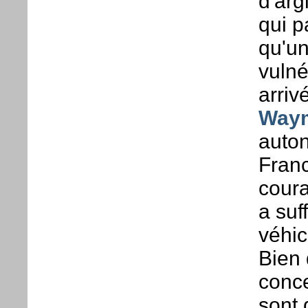
d'arg
qui p
qu'un
vulné
arriv
Way
auton
Franc
coura
a suf
véhic
Bien 
conce
sont 