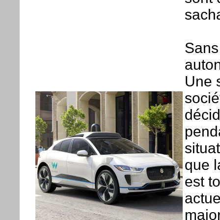
sacha
Sans 
auton
Une s
socié
décid
pend
situa
que l
est t
actue
major