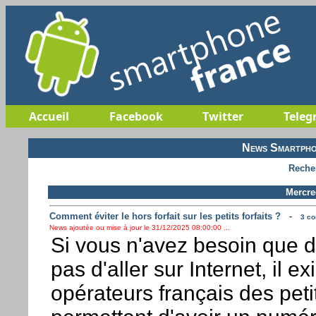
Accueil
Facebook
Twitter
Teleg
News Smartpho
Reche
Mercre
Comment éviter le hors forfait sur les petits forfaits ?
-
3 co
News ajoutée ou mise à jour le 31/12/2025 08:00:00 ...
Si vous n'avez besoin que d
pas d'aller sur Internet, il ex
opérateurs français des petit