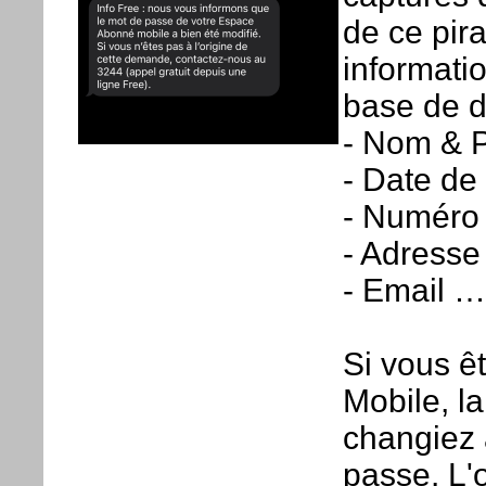
de ce pir
informati
base de 
- Nom & 
- Date de
- Numéro
- Adresse
- Email …
Si vous êt
Mobile, l
changiez 
passe. L'