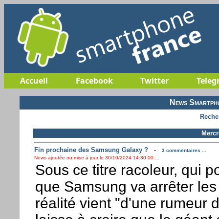
Accueil
Facebook
Twitter
Teleg
News Smartpho
Reche
Mercr
Fin prochaine des Samsung Galaxy ?
-
3 commentaires ...
News ajoutée ou mise à jour le 30/10/2024 14:30:00 ...
Sous ce titre racoleur, qui po
que Samsung va arrêter les
réalité vient "d'une rumeur