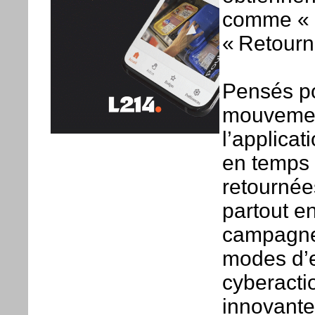
comme « 
« Retourn
Pensés p
mouvement
l’applica
en temps 
retournée
partout e
campagne,
modes d’e
cyberactio
innovantes