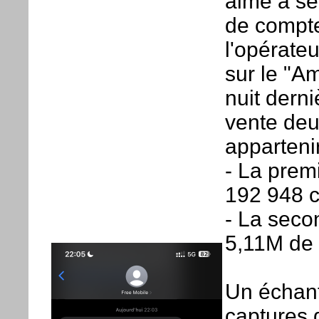
aime à se
de compte
l'opérate
sur le "Am
nuit derni
vente de
appartenir
- La pre
192 948 c
- La seco
5,11M de
Un échanti
captures 