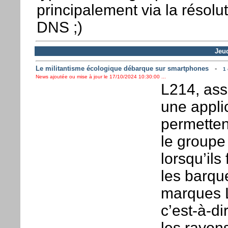
principalement via la résolu
DNS ;)
Jeud
Le militantisme écologique débarque sur smartphones
-
1 
News ajoutée ou mise à jour le 17/10/2024 10:30:00 ...
L214, asso
une applic
permetten
le groupe
lorsqu’ils
les barque
marques L
c’est-à-d
les rayon