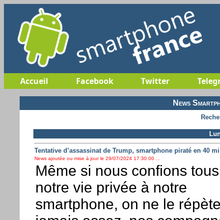
Accueil
Facebook
Twitter
Teleg
News Smartph
Reche
Lun
Tentative d’assassinat de Trump, smartphone piraté en 40 m
News ajoutée ou mise à jour le 29/07/2024 17:30:00 ...
Même si nous confions tous
notre vie privée à notre
smartphone, on ne le répèt