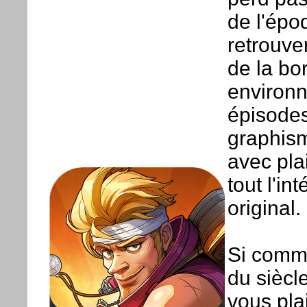
de l'épo
retrouve
de la bo
environn
épisodes
graphism
avec plai
tout l'in
original.
Si comme
du siècl
vous plai