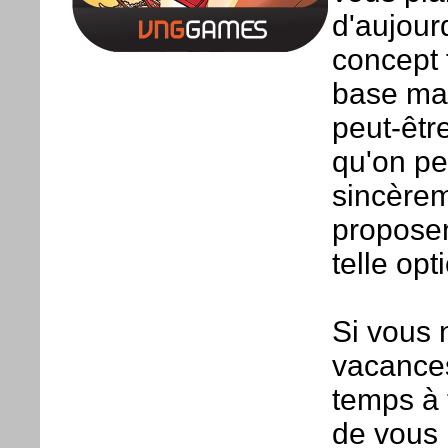
d'aujour
concept 
base mai
peut-êt
qu'on pe
sincèrem
proposen
telle opt
Si vous 
vacances
temps à 
de vous