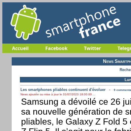
Accueil
Facebook
Twitter
Teleg
News Smartph
Reche
Lun
Les smartphones pliables continuent d'évoluer
-
9 commentai
News ajoutée ou mise à jour le 31/07/2023 18:00:00 ...
Samsung a dévoilé ce 26 juil
sa nouvelle génération de 
pliables, le Galaxy Z Fold 5 