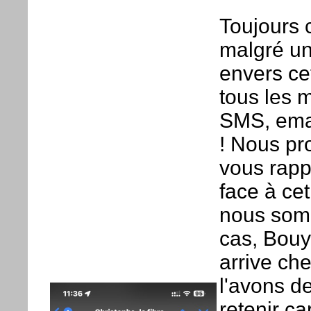
Toujours 
malgré un
envers ce
tous les 
SMS, emai
! Nous pr
vous rappe
face à ce
nous somm
cas, Bouy
arrive ch
l'avons d
retenir ca