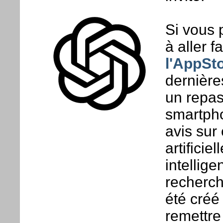
Si vous 
à aller f
l'AppSt
dernière
un repas
smartpho
avis sur 
artificie
intellige
recherch
été créé
remettre