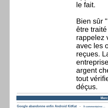
le fait.
Bien sûr 
être trai
rappelez 
avec les 
reçues. L
entrepris
argent ch
tout vérif
déçus.
Mercr
Google abandonne enfin Android KitKat
-
9 commentaires ...