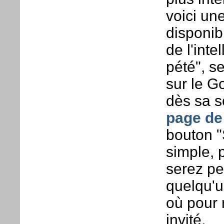
voici un
disponibl
de l'intel
pété", s
sur le G
dès sa so
page de 
bouton "
simple, 
serez peu
quelqu'u
où pour r
invité.