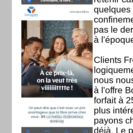
quelques 
confineme
pas le de
à l'époqu
Clients F
logiqueme
nous nous
à l'offre
forfait à 
plus inté
payons ch
déjà. Le 