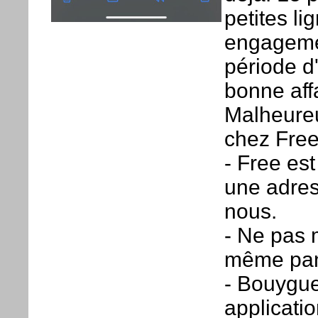
petites li
engagemen
période d'
bonne aff
Malheureu
chez Free 
- Free es
une adres
nous.
- Ne pas 
même pani
- Bouygue
applicati