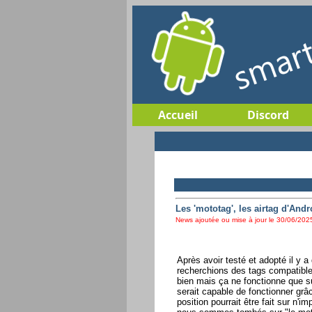
Accueil
Discord
Les 'mototag', les airtag d'Andr
News ajoutée ou mise à jour le 30/06/2025
Après avoir testé et adopté il y
recherchions des tags compatible
bien mais ça ne fonctionne que s
serait capable de fonctionner grâ
position pourrait être fait sur n'