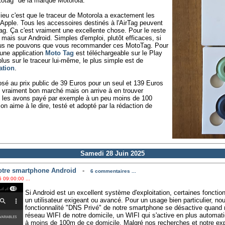
tag" de la marque Motorola.
lieu c'est que le traceur de Motorola a exactement les
Apple. Tous les accessoires destinés à l'AirTag peuvent
ag. Ça c'est vraiment une excellente chose. Pour le reste
ais sur Android. Simples d'emploi, plutôt efficaces, si
ous ne pouvons que vous recommander ces MotoTag. Pour
, une application
Moto Tag
est téléchargeable sur le Play
lus sur le traceur lui-même, le plus simple est de
ation
.
posé au prix public de 39 Euros pour un seul et 139 Euros
as vraiment bon marché mais on arrive à en trouver
s les avons payé par exemple à un peu moins de 100
 aime à le dire, testé et adopté par la rédaction de
Samedi 28 Juin 2025
votre smartphone Android
-
6 commentaires ...
 09:00:00 ...
Si Android est un excellent système d'exploitation, certaines foncti
un utilisateur exigeant ou avancé. Pour un usage bien particulier, n
fonctionnalité "DNS Privé" de notre smartphone se désactive quan
réseau WIFI de notre domicile, un WIFI qui s'active en plus autom
à moins de 100m de ce domicile. Malgré nos recherches et notre ex