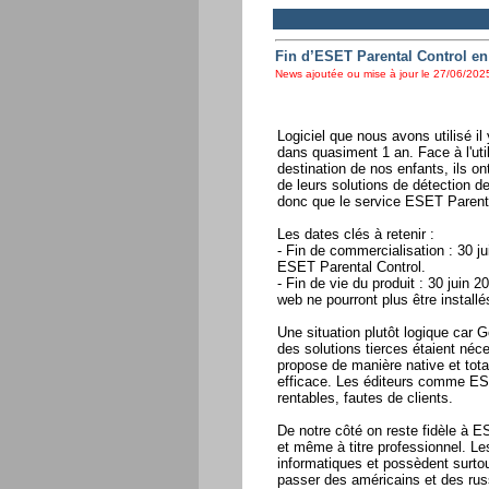
Fin d’ESET Parental Control en
News ajoutée ou mise à jour le 27/06/2025
Logiciel que nous avons utilisé i
dans quasiment 1 an. Face à l'uti
destination de nos enfants, ils ont
de leurs solutions de détection d
donc que le service ESET Parental
Les dates clés à retenir :
- Fin de commercialisation : 30 ju
ESET Parental Control.
- Fin de vie du produit : 30 juin 
web ne pourront plus être installés
Une situation plutôt logique car 
des solutions tierces étaient néc
propose de manière native et total
efficace. Les éditeurs comme ES
rentables, fautes de clients.
De notre côté on reste fidèle à ES
et même à titre professionnel. L
informatiques et possèdent surto
passer des américains et des rus