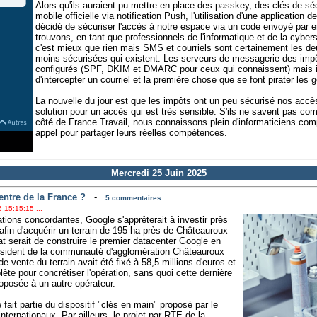
Alors qu'ils auraient pu mettre en place des passkey, des clés de sécuri
mobile officielle via notification Push, l'utilisation d'une application 
décidé de sécuriser l'accès à notre espace via un code envoyé par 
trouvons, en tant que professionnels de l'informatique et de la cyber
c'est mieux que rien mais SMS et courriels sont certainement les de
moins sécurisées qui existent. Les serveurs de messagerie des imp
configurés (SPF, DKIM et DMARC pour ceux qui connaissent) mais i
d'intercepter un courriel et la première chose que se font pirater les 
La nouvelle du jour est que les impôts ont un peu sécurisé nos accè
solution pour un accès qui est très sensible. S'ils ne savent pas comme
côté de France Travail, nous connaissons plein d'informaticiens comp
appel pour partager leurs réelles compétences.
Mercredi 25 Juin 2025
entre de la France ?
-
5 commentaires ...
 15:15:15 ...
tions concordantes, Google s'apprêterait à investir près
afin d'acquérir un terrain de 195 ha près de Châteauroux
hat serait de construire le premier datacenter Google en
résident de la communauté d'agglomération Châteauroux
e vente du terrain avait été fixé à 58,5 millions d'euros et
e pour concrétiser l'opération, sans quoi cette dernière
oposée à un autre opérateur.
fait partie du dispositif "clés en main" proposé par le
ternationaux. Par ailleurs, le projet par RTE de la