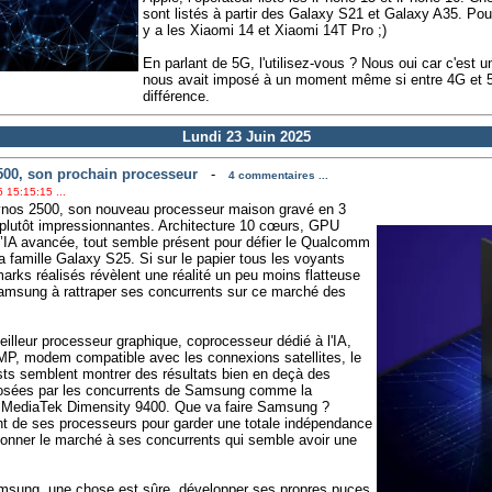
sont listés à partir des Galaxy S21 et Galaxy A35. Pour
y a les Xiaomi 14 et Xiaomi 14T Pro ;)
En parlant de 5G, l'utilisez-vous ? Nous oui car c'est
nous avait imposé à un moment même si entre 4G et
différence.
Lundi 23 Juin 2025
500, son prochain processeur
-
4 commentaires ...
 15:15:15 ...
ynos 2500, son nouveau processeur maison gravé en 3
plutôt impressionnantes. Architecture 10 cœurs, GPU
 l’IA avancée, tout semble présent pour défier le Qualcomm
a famille Galaxy S25. Si sur le papier tous les voyants
arks réalisés révèlent une réalité un peu moins flatteuse
 Samsung à rattraper ses concurrents sur ce marché des
eilleur processeur graphique, coprocesseur dédié à l'IA,
MP, modem compatible avec les connexions satellites, le
sts semblent montrer des résultats bien en deçà des
posées par les concurrents de Samsung comme la
 MediaTek Dimensity 9400. Que va faire Samsung ?
t de ses processeurs pour garder une totale indépendance
onner le marché à ses concurrents qui semble avoir une
amsung, une chose est sûre, développer ses propres puces