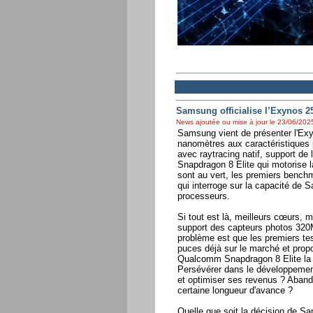
Samsung officialise l’Exynos 2
News ajoutée ou mise à jour le 23/06/2025
Samsung vient de présenter l'Ex
nanomètres aux caractéristiques 
avec raytracing natif, support de
Snapdragon 8 Elite qui motorise l
sont au vert, les premiers benchm
qui interroge sur la capacité de
processeurs.
Si tout est là, meilleurs cœurs, m
support des capteurs photos 320
problème est que les premiers te
puces déjà sur le marché et pro
Qualcomm Snapdragon 8 Elite la
Persévérer dans le développemen
et optimiser ses revenus ? Aband
certaine longueur d'avance ?
Quelle que soit la décision de S