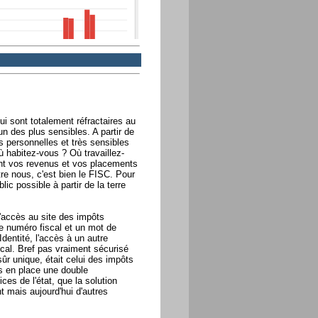
 sont totalement réfractaires au
n des plus sensibles. A partir de
ès personnelles et très sensibles
ù habitez-vous ? Où travaillez-
nt vos revenus et vos placements
tre nous, c'est bien le FISC. Pour
ic possible à partir de la terre
l'accès au site des impôts
Le numéro fiscal et un mot de
dentité, l'accès à un autre
cal. Bref pas vraiment sécurisé
ûr unique, était celui des impôts
is en place une double
es de l'état, que la solution
t mais aujourd'hui d'autres