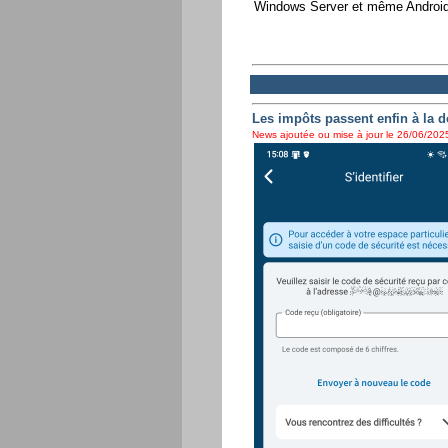
Windows Server et même Android, 
Les impôts passent enfin à la d
News ajoutée ou mise à jour le 26/06/2025