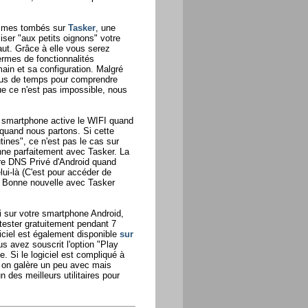
sommes tombés sur
Tasker
, une
ser "aux petits oignons" votre
aut. Grâce à elle vous serez
ermes de fonctionnalités
main et sa configuration. Malgré
 plus de temps pour comprendre
 que ce n'est pas impossible, nous
e smartphone active le WIFI quand
quand nous partons. Si cette
tines", ce n'est pas le cas sur
nne parfaitement avec Tasker. La
re DNS Privé d'Android quand
ui-là (C'est pour accéder de
. Bonne nouvelle avec Tasker
oi sur votre smartphone Android,
ester gratuitement pendant 7
giciel est également disponible
sur
us avez souscrit l'option "Play
. Si le logiciel est compliqué à
 on galère un peu avec mais
des meilleurs utilitaires pour