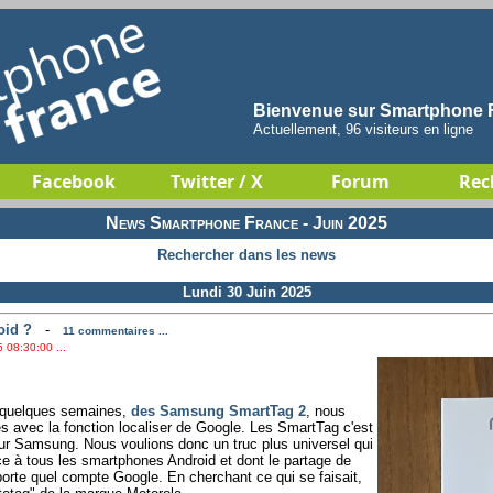
Bienvenue sur Smartphone F
Actuellement, 96 visiteurs en ligne
Facebook
Twitter / X
Forum
Rec
News Smartphone France - Juin 2025
Rechercher dans les news
Lundi 30 Juin 2025
oid ?
-
11 commentaires ...
 08:30:00 ...
 a quelques semaines,
des Samsung SmartTag 2
, nous
s avec la fonction localiser de Google. Les SmartTag c'est
ur Samsung. Nous voulions donc un truc plus universel qui
ce à tous les smartphones Android et dont le partage de
importe quel compte Google. En cherchant ce qui se faisait,