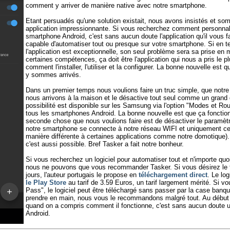
comment y arriver de manière native avec notre smartphone.
Etant persuadés qu'une solution existait, nous avons insistés et 
application impressionnante. Si vous recherchez comment personnali
smartphone Android, c'est sans aucun doute l'application qu'il vous f
capable d'automatiser tout ou presque sur votre smartphone. Si en t
l'application est exceptionnelle, son seul problème sera sa prise en 
certaines compétences, ça doit être l'application qui nous a pris le
comment l'installer, l'utiliser et la configurer. La bonne nouvelle est
y sommes arrivés.
Dans un premier temps nous voulions faire un truc simple, que notr
nous arrivons à la maison et le désactive tout seul comme un grand 
possibilité est disponible sur les Samsung via l'option "Modes et Rou
tous les smartphones Android. La bonne nouvelle est que ça fonctio
seconde chose que nous voulions faire est de désactiver le paramèt
notre smartphone se connecte à notre réseau WIFI et uniquement cel
manière différente à certaines applications comme notre domotique)
c'est aussi possible. Bref Tasker a fait notre bonheur.
Si vous recherchez un logiciel pour automatiser tout et n'importe qu
nous ne pouvons que vous recommander Tasker. Si vous désirez le t
jours, l'auteur portugais le propose en
téléchargement direct
. Le lo
le Play Store
au tarif de 3.59 Euros, un tarif largement mérité. Si vo
Pass", le logiciel peut être téléchargé sans passer par la case banque
prendre en main, nous vous le recommandons malgré tout. Au début
quand on a compris comment il fonctionne, c'est sans aucun doute un 
Android.