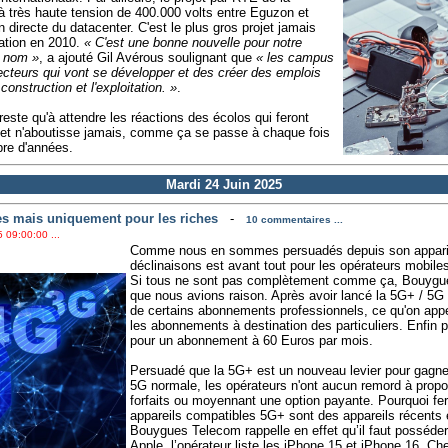
 à très haute tension de 400.000 volts entre Eguzon et
 directe du datacenter. C'est le plus gros projet jamais
ation en 2010.
« C'est une bonne nouvelle pour notre
d nom »
, a ajouté Gil Avérous soulignant que
« les campus
cteurs qui vont se développer et des créer des emplois
onstruction et l'exploitation. »
.
reste qu'à attendre les réactions des écolos qui feront
ojet n'aboutisse jamais, comme ça se passe à chaque fois
re d'années.
Mardi 24 Juin 2025
s mais uniquement pour les riches
-
10 commentaires ...
 09:00:00 ...
Comme nous en sommes persuadés depuis son appariti
déclinaisons est avant tout pour les opérateurs mobiles
Si tous ne sont pas complètement comme ça, Bouygu
que nous avions raison. Après avoir lancé la 5G+ / 5
de certains abonnements professionnels, ce qu'on appe
les abonnements à destination des particuliers. Enfin 
pour un abonnement à 60 Euros par mois.
Persuadé que la 5G+ est un nouveau levier pour gagner 
5G normale, les opérateurs n'ont aucun remord à propos
forfaits ou moyennant une option payante. Pourquoi fer
appareils compatibles 5G+ sont des appareils récents
Bouygues Telecom rappelle en effet qu’il faut posséd
Apple, l’opérateur liste les iPhone 15 et iPhone 16. 