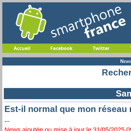
Accueil
Facebook
Twitter
News
Recher
Sam
Est-il normal que mon réseau 
...
News ajoutée ou mise à jour le 31/05/2025 09