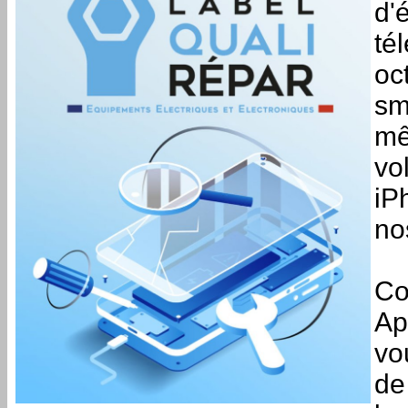
d'
té
oc
sm
mêm
vo
iP
no
Co
Ap
vo
de