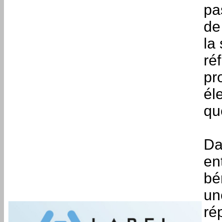
pa
de
la
ré
pr
él
que
Da
en
bé
un
ré