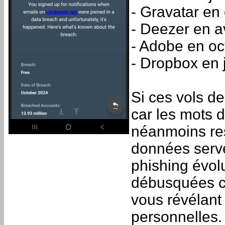
- Gravatar en
- Deezer en a
- Adobe en o
- Dropbox en j
Si ces vols d
car les mots 
néanmoins res
données serve
phishing évol
débusquées ca
vous révélant
personnelles.