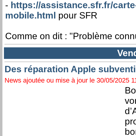
-
https://assistance.sfr.fr/cart
mobile.html
pour SFR
Comme on dit : "Problème connu
Vend
Des réparation Apple subvent
News ajoutée ou mise à jour le 30/05/2025 11
Bo
vo
d’
pr
bo