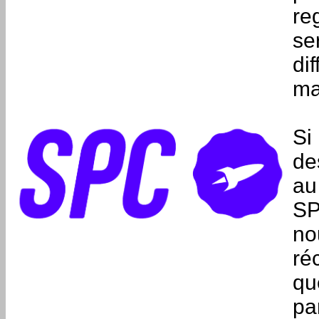
re
se
di
ma
Si
de
au
SP
no
ré
qu
pa