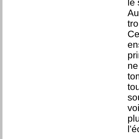
le 
Au
tr
Ce
en
pr
ne
to
to
so
vo
pl
l'é