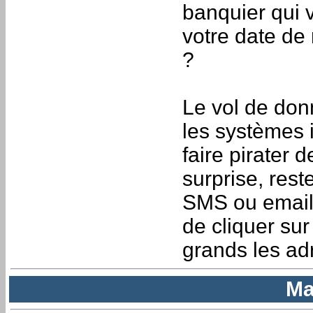
banquier qui
votre date d
?
Le vol de do
les systèmes 
faire pirater d
surprise, rest
SMS ou email q
de cliquer su
grands les ad
Ma