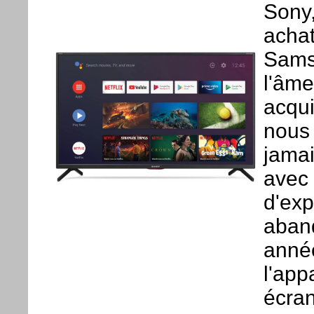
Sony,
achat
Sams
l'âm
acqui
nous 
jama
avec 
d'exp
aban
anné
l'app
écran