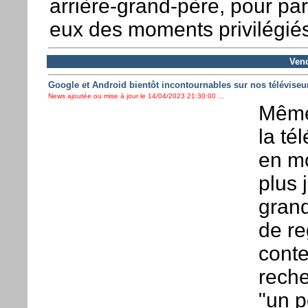
arrière-grand-père, pour pa
eux des moments privilégiés
Vend
Google et Android bientôt incontournables sur nos téléviseu
News ajoutée ou mise à jour le 14/04/2023 21:30:00 ...
Même 
la té
en mo
plus 
grand
de re
conte
reche
"un p