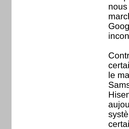
nous 
marc
Googl
incon
Cont
certa
le ma
Sams
Hisen
aujou
syst
cert