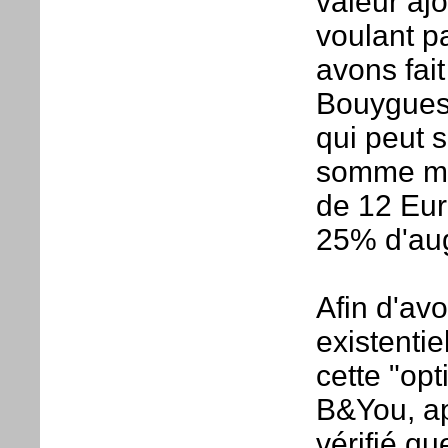
valeur aj
voulant p
avons fait
Bouygues 
qui peut 
somme mai
de 12 Eur
25% d'aug
Afin d'av
existenti
cette "op
B&You, ap
vérifié q