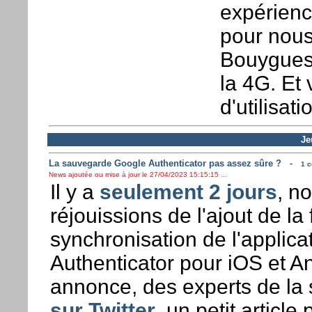
expérienc
pour nous 
Bouygues 
la 4G. Et
d'utilisat
Je
La sauvegarde Google Authenticator pas assez sûre ?
-
1 c
News ajoutée ou mise à jour le 27/04/2023 15:15:15 ...
Il y a
seulement 2 jours
, n
réjouissions de l'ajout de la 
synchronisation de l'applic
Authenticator pour iOS et An
annonce, des experts de la s
sur Twitter
, un petit article