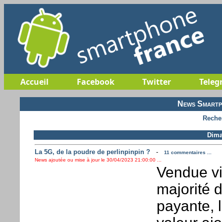
Accueil
Facebook
Twitter
Teleg
News Smartp
Reche
Dima
La 5G, de la poudre de perlinpinpin ?
-
11 commentaires ...
News ajoutée ou mise à jour le 30/04/2023 21:00:00 ...
Vendue via
majorité 
payante, l