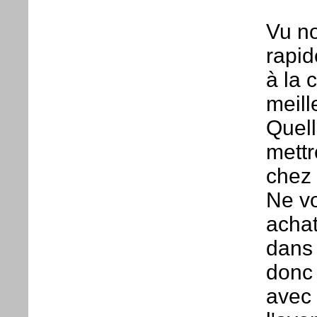
Vu n
rapid
à la 
meill
Quell
mettr
chez 
Ne vo
achat
dans 
donc 
avec 