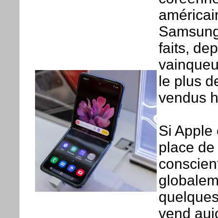
américai
Samsung 
faits, de
vainqueur
le plus 
vendus ho
Si Apple
place de 
conscient
globalem
quelques 
vend auj