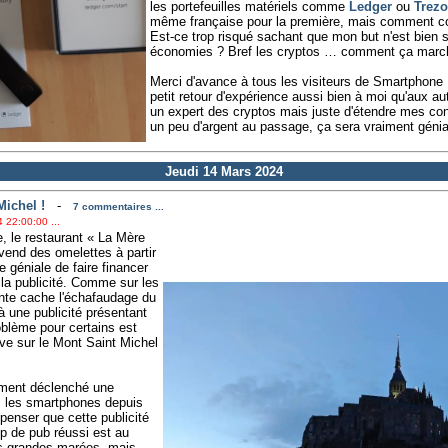
les portefeuilles matériels comme
Ledger
ou
Trezo
même française pour la première, mais comment c
Est-ce trop risqué sachant que mon but n'est bien s
économies ? Bref les cryptos … comment ça marc
Merci d'avance à tous les visiteurs de Smartphone 
petit retour d'expérience aussi bien à moi qu'aux au
un expert des cryptos mais juste d'étendre mes co
un peu d'argent au passage, ça sera vraiment génia
Jeudi 14 Mars 2024
Michel !
-
7 commentaires ...
 22:00:00 ...
e, le restaurant « La Mère
 vend des omelettes à partir
 géniale de faire financer
 la publicité. Comme sur les
te cache l'échafaudage du
 à une publicité présentant
oblème pour certains est
uve sur le Mont Saint Michel
ement déclenché une
 les smartphones depuis
enser que cette publicité
p de pub réussi est au
s grandes marées, mais