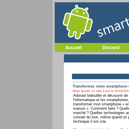
Accueil
Discord
Transformez votre smartphone
News ajoutée ou mise à jour le 30/03/2024
Adorant bidouiller et découvrir d
l'informatique et les smartphone
transformer mon smartphone « en
maison ». Comment faire ? Quelle
marché ? Quelles technologies ad
connait du tout, même quand on p
technique il est vrai.