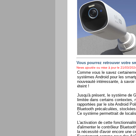
Vous pourrez retrouver votre sm
News ajoutée ou mise à jour le 21/03/2024
Comme vous le savez certainement
systèmes Android pour les smartp
nouveauté intéressante, à savoir l
éteint !
Jusqu'à présent, le système de Go
limitée dans certains contextes,
rapportées par le site Android Poli
Bluetooth précalculées, stockées 
Ce système permettrait de localis
L'activation de cette fonctionnali
d'alimenter le contrôleur Bluetoo
la nécessité d'avoir encore une ce