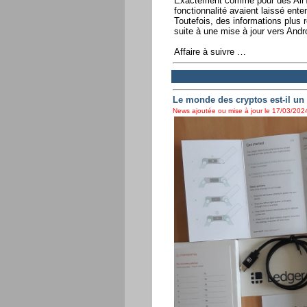
Exactement comme pour des AirTa
fonctionnalité avaient laissé ente
Toutefois, des informations plus r
suite à une mise à jour vers Andr
Affaire à suivre …
Le monde des cryptos est-il un
News ajoutée ou mise à jour le 17/03/2024