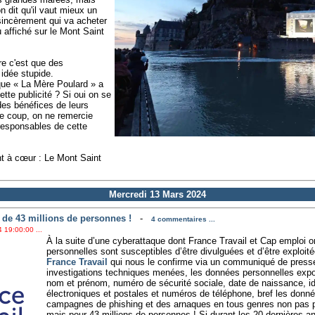
 dit qu'il vaut mieux un
incèrement qui va acheter
 affiché sur le Mont Saint
ire c'est que des
 idée stupide.
que « La Mère Poulard » a
ette publicité ? Si oui on se
des bénéfices de leurs
ce coup, on ne remercie
responsables de cette
nt à cœur : Le Mont Saint
Mercredi 13 Mars 2024
 de 43 millions de personnes !
-
4 commentaires ...
 19:00:00 ...
À la suite d’une cyberattaque dont France Travail et Cap emploi o
personnelles sont susceptibles d’être divulguées et d’être exploité
France Travail
qui nous le confirme via un communiqué de press
investigations techniques menées, les données personnelles expo
nom et prénom, numéro de sécurité sociale, date de naissance, id
électroniques et postales et numéros de téléphone, bref les donn
campagnes de phishing et des arnaques en tous genres non pas 
mais pour 43 millions de personnes ! Si durant les 20 dernières a