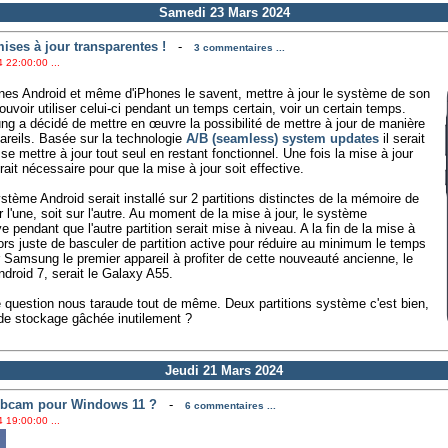
Samedi 23 Mars 2024
ises à jour transparentes !
-
3 commentaires ...
 22:00:00 ...
ones Android et même d'iPhones le savent, mettre à jour le système de son
uvoir utiliser celui-ci pendant un temps certain, voir un certain temps.
g a décidé de mettre en œuvre la possibilité de mettre à jour de manière
areils. Basée sur la technologie
A/B (seamless) system updates
il serait
e mettre à jour tout seul en restant fonctionnel. Une fois la mise à jour
ait nécessaire pour que la mise à jour soit effective.
stème Android serait installé sur 2 partitions distinctes de la mémoire de
r l'une, soit sur l'autre. Au moment de la mise à jour, le système
ive pendant que l'autre partition serait mise à niveau. A la fin de la mise à
alors juste de basculer de partition active pour réduire au minimum le temps
our Samsung le premier appareil à profiter de cette nouveauté ancienne, le
droid 7, serait le Galaxy A55.
e question nous taraude tout de même. Deux partitions système c'est bien,
 de stockage gâchée inutilement ?
Jeudi 21 Mars 2024
ebcam pour Windows 11 ?
-
6 commentaires ...
 19:00:00 ...