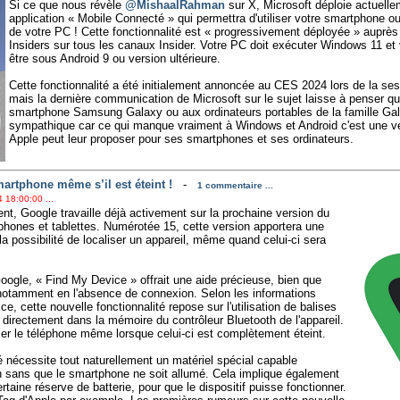
Si ce que nous révèle
@MishaalRahman
sur X, Microsoft déploie actuelle
application « Mobile Connecté » qui permettra d'utiliser votre smartphone
de votre PC ! Cette fonctionnalité est « progressivement déployée » auprès
Insiders sur tous les canaux Insider. Votre PC doit exécuter Windows 11 et
être sous Android 9 ou version ultérieure.
Cette fonctionnalité a été initialement annoncée au CES 2024 lors de la se
mais la dernière communication de Microsoft sur le sujet laisse à penser qu
smartphone Samsung Galaxy ou aux ordinateurs portables de la famille Ga
sympathique car ce qui manque vraiment à Windows et Android c'est une 
Apple peut leur proposer pour ses smartphones et ses ordinateurs.
artphone même s’il est éteint !
-
1 commentaire ...
 18:00:00 ...
, Google travaille déjà activement sur la prochaine version du
hones et tablettes. Numérotée 15, cette version apportera une
a possibilité de localiser un appareil, même quand celui-ci sera
ogle, « Find My Device » offrait une aide précieuse, bien que
 notamment en l'absence de connexion. Selon les informations
ce, cette nouvelle fonctionnalité repose sur l'utilisation de balises
directement dans la mémoire du contrôleur Bluetooth de l'appareil.
er le téléphone même lorsque celui-ci est complètement éteint.
té nécessite tout naturellement un matériel spécial capable
th sans que le smartphone ne soit allumé. Cela implique également
rtaine réserve de batterie, pour que le dispositif puisse fonctionner.