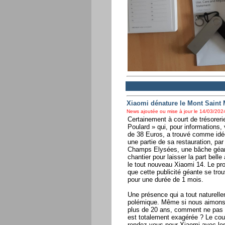
Xiaomi dénature le Mont Saint 
News ajoutée ou mise à jour le 14/03/2024
Certainement à court de trésoreri
Poulard » qui, pour informations,
de 38 Euros, a trouvé comme idée
une partie de sa restauration, par
Champs Elysées, une bâche géan
chantier pour laisser la part belle
le tout nouveau Xiaomi 14. Le pr
que cette publicité géante se tro
pour une durée de 1 mois.
Une présence qui a tout naturell
polémique. Même si nous aimons
plus de 20 ans, comment ne pas p
est totalement exagérée ? Le cou
rendez-vous pour Xiaomi avec le