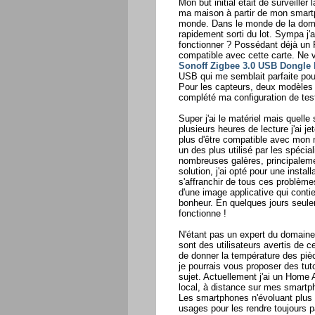
Mon but initial était de surveiller
ma maison à partir de mon smart
monde. Dans le monde de la domo
rapidement sorti du lot. Sympa j'
fonctionner ? Possédant déjà un Ra
compatible avec cette carte. Ne 
Sonoff Zigbee 3.0 USB Dongle 
USB qui me semblait parfaite pou
Pour les capteurs, deux modèles
complété ma configuration de tes
Super j'ai le matériel mais quelle 
plusieurs heures de lecture j'ai j
plus d'être compatible avec mon m
un des plus utilisé par les spécia
nombreuses galères, principaleme
solution, j'ai opté pour une install
s'affranchir de tous ces problème
d'une image applicative qui contien
bonheur. En quelques jours seul
fonctionne !
N'étant pas un expert du domaine,
sont des utilisateurs avertis de c
de donner la température des piè
je pourrais vous proposer des tut
sujet. Actuellement j'ai un Home 
local, à distance sur mes smartph
Les smartphones n'évoluant plus v
usages pour les rendre toujours 