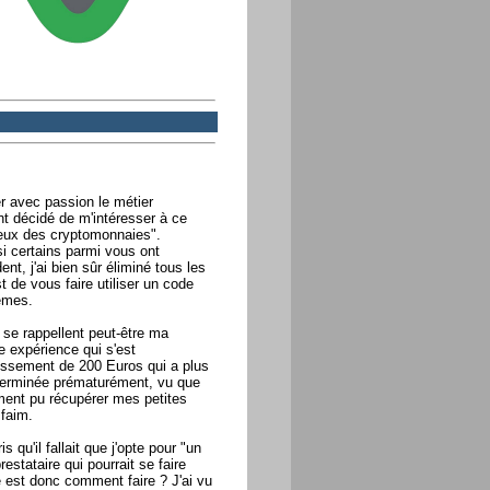
r avec passion le métier
nt décidé de m'intéresser à ce
eux des cryptomonnaies".
si certains parmi vous ont
nt, j'ai bien sûr éliminé tous les
t de vous faire utiliser un code
mêmes.
se rappellent peut-être ma
e expérience qui s'est
issement de 200 Euros qui a plus
 terminée prématurément, vu que
ement pu récupérer mes petites
faim.
 qu'il fallait que j'opte pour "un
estataire qui pourrait se faire
e est donc comment faire ? J'ai vu