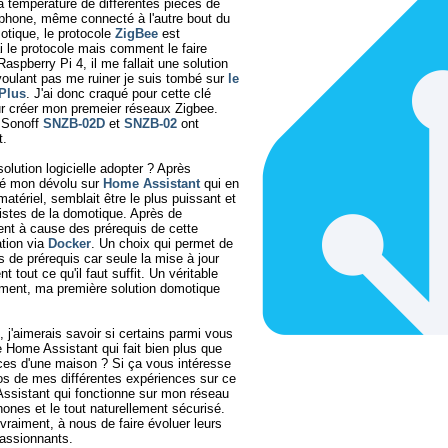
 la température de différentes pièces de
phone, même connecté à l'autre bout du
tique, le protocole
ZigBee
est
ai le protocole mais comment le faire
spberry Pi 4, il me fallait une solution
voulant pas me ruiner je suis tombé sur
le
Plus
. J'ai donc craqué pour cette clé
r créer mon premeier réseaux Zigbee.
 Sonoff
SNZB-02D
et
SNZB-02
ont
t.
solution logicielle adopter ? Après
eté mon dévolu sur
Home Assistant
qui en
atériel, semblait être le plus puissant et
listes de la domotique. Après de
nt à cause des prérequis de cette
ation via
Docker
. Un choix qui permet de
s de prérequis car seule la mise à jour
t tout ce qu'il faut suffit. Un véritable
ement, ma première solution domotique
 j'aimerais savoir si certains parmi vous
e Home Assistant qui fait bien plus que
ces d'une maison ? Si ça vous intéresse
os de mes différentes expériences sur ce
Assistant qui fonctionne sur mon réseau
ones et le tout naturellement sécurisé.
raiment, à nous de faire évoluer leurs
passionnants.