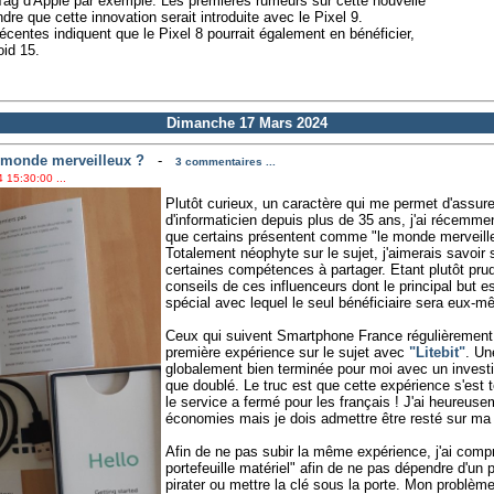
g d'Apple par exemple. Les premières rumeurs sur cette nouvelle
ndre que cette innovation serait introduite avec le Pixel 9.
écentes indiquent que le Pixel 8 pourrait également en bénéficier,
oid 15.
Dimanche 17 Mars 2024
 monde merveilleux ?
-
3 commentaires ...
 15:30:00 ...
Plutôt curieux, un caractère qui me permet d'assure
d'informaticien depuis plus de 35 ans, j'ai récemme
que certains présentent comme "le monde merveill
Totalement néophyte sur le sujet, j'aimerais savoir 
certaines compétences à partager. Etant plutôt prude
conseils de ces influenceurs dont le principal but es
spécial avec lequel le seul bénéficiaire sera eux-
Ceux qui suivent Smartphone France régulièrement 
première expérience sur le sujet avec
"Litebit"
. Un
globalement bien terminée pour moi avec un invest
que doublé. Le truc est que cette expérience s'est
le service a fermé pour les français ! J'ai heureus
économies mais je dois admettre être resté sur ma 
Afin de ne pas subir la même expérience, j'ai compris
portefeuille matériel" afin de ne pas dépendre d'un pr
pirater ou mettre la clé sous la porte. Mon problèm