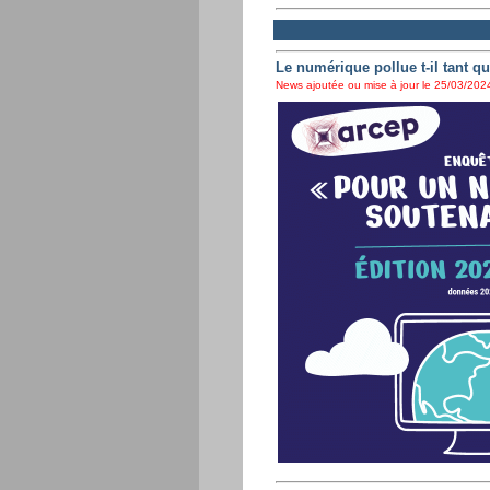
Le numérique pollue t-il tant qu
News ajoutée ou mise à jour le 25/03/2024