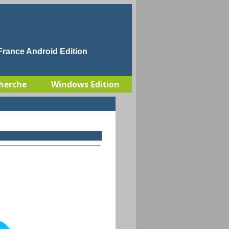
rance Android Edition
herche
Windows Edition