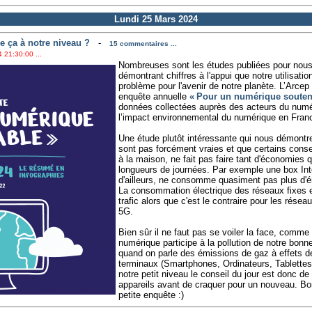
Lundi 25 Mars 2024
e ça à notre niveau ?
-
15 commentaires ...
 21:30:00 ...
Nombreuses sont les études publiées pour nous 
démontrant chiffres à l'appui que notre utilisati
problème pour l'avenir de notre planète. L’Arcep 
enquête annuelle
« Pour un numérique souten
données collectées auprès des acteurs du numé
l’impact environnemental du numérique en Fran
Une étude plutôt intéressante qui nous démontr
sont pas forcément vraies et que certains con
à la maison, ne fait pas faire tant d'économies q
longueurs de journées. Par exemple une box In
d'ailleurs, ne consomme quasiment pas plus d'éne
La consommation électrique des réseaux fixes 
trafic alors que c'est le contraire pour les rése
5G.
Bien sûr il ne faut pas se voiler la face, comme 
numérique participe à la pollution de notre bonne 
quand on parle des émissions de gaz à effets de 
terminaux (Smartphones, Ordinateurs, Tablettes,
notre petit niveau le conseil du jour est donc d
appareils avant de craquer pour un nouveau. Bo
petite enquête :)