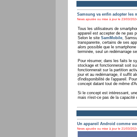
Samsung va enfin adopter les m
News ajoutée ou mise à jour le 23/03/2024
Tous les utilisateurs de smartph
appareil est accepter de ne pas po
Selon le site
SamMobile
, Samsun
transparente, certains de ses app
alors possible que le smartphone s
terminée, seul un redémarrage ser
Pour résumer, dans les faits le sy
stockage et fonctionnerait soit su
fonctionnerait sur la partition act
jour et au redémarrage, il suffit 
d'indisponibilité de l'appareil. P
concept datant tout de même d'An
Si le concept est intéressant, un
mais n'est-ce pas de la capacité
Un appareil Android comme w
News ajoutée ou mise à jour le 21/03/2024