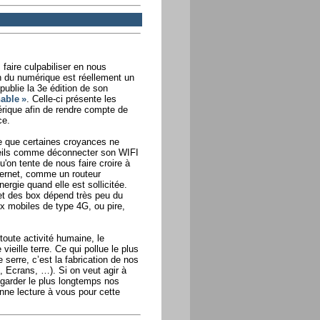
faire culpabiliser en nous
on du numérique est réellement un
publie la 3e édition de son
able »
. Celle-ci présente les
rique afin de rendre compte de
ce.
e que certaines croyances ne
seils comme déconnecter son WIFI
u'on tente de nous faire croire à
ternet, comme un routeur
rgie quand elle est sollicitée.
et des box dépend très peu du
aux mobiles de type 4G, ou pire,
toute activité humaine, le
vieille terre. Ce qui pollue le plus
serre, c’est la fabrication de nos
 Ecrans, …). Si on veut agir à
e garder le plus longtemps nos
nne lecture à vous pour cette