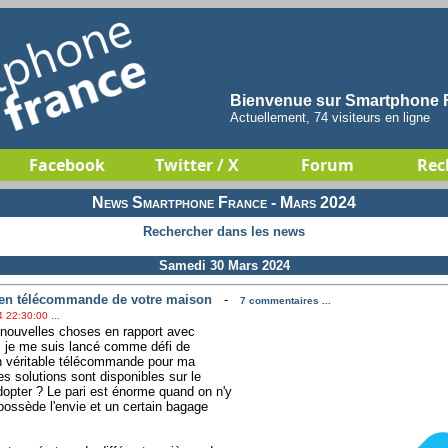
Bienvenue sur Smartphone F
Actuellement, 74 visiteurs en ligne
Facebook
Twitter / X
Forum
Rec
News Smartphone France - Mars 2024
Rechercher dans les news
Samedi 30 Mars 2024
 en télécommande de votre maison
-
7 commentaires ...
 22:30:00 ...
e nouvelles choses en rapport avec
s, je me suis lancé comme défi de
 véritable télécommande pour ma
s solutions sont disponibles sur le
opter ? Le pari est énorme quand on n'y
ossède l'envie et un certain bagage