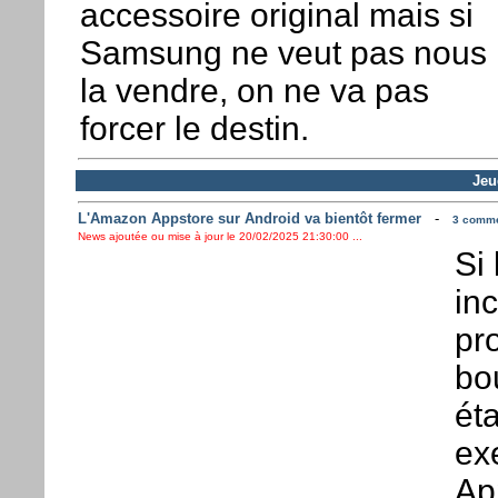
accessoire original mais si
Samsung ne veut pas nous
la vendre, on ne va pas
forcer le destin.
Jeu
L'Amazon Appstore sur Android va bientôt fermer
-
3 commen
News ajoutée ou mise à jour le 20/02/2025 21:30:00 ...
Si
in
pr
bou
éta
ex
Ap