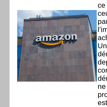
ce 
ce
par
l'i
ac
Un
dé
de
co
dé
ne
pr
est