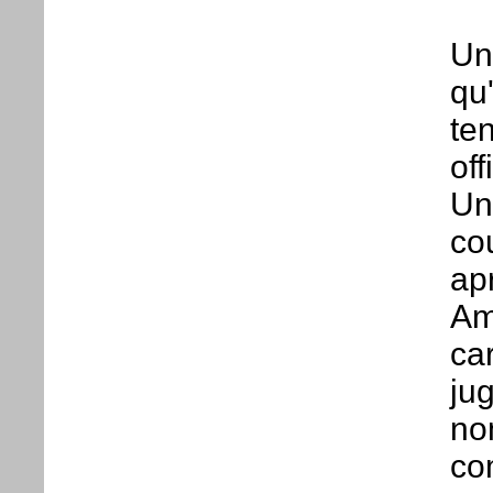
Un
qu
ten
off
Une
co
apr
Am
car
ju
no
co