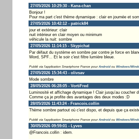
27/05/2026 10:29:30 - Kana-chan
Bonjour !
Pour ma part c'est thème dynamique : clair en journée et somb
27/05/2026 10:42:12 - patrick84
jour et extérieur: clair
nuit intérieur en clair moyen ou minimum
véhicule la nuit: sombre
27/05/2026 11:14:15 - Skypichat
Par défaut du système en sombre par contre je force en blanc 
Word, SPF... Et le soir c'est filtre lumière bleue.
Publié via l'application Smartphone France pour
Android
ou
Windows/Wind
27/05/2026 15:34:43 - olivsav
Mode sombre
28/05/2026 06:28:05 - VortiFred
Luminosité et affichage dynamique ! Clair jusqu’au coucher du 
Comme ça je profite des avantages des deux modes :D
28/05/2026 11:43:24 - Francois.collin
Thème sombre partout où c'est dispo, et depuis que ça exist
Publié via l'application Smartphone France pour
Android
ou
Windows/Wind
30/05/2026 09:59:01 - Lyves
@Francois.collin : idem.