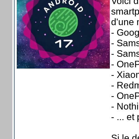
Voici 
smartp
d'une 
- Googl
- Sams
- Sams
- OneP
- Xiaom
- Redmi
- OneP
- Noth
- ... et
Si le 