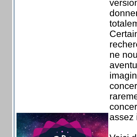
versio
donner
totale
Certain
recher
ne nou
aventu
imagin
concer
rareme
concer
assez 