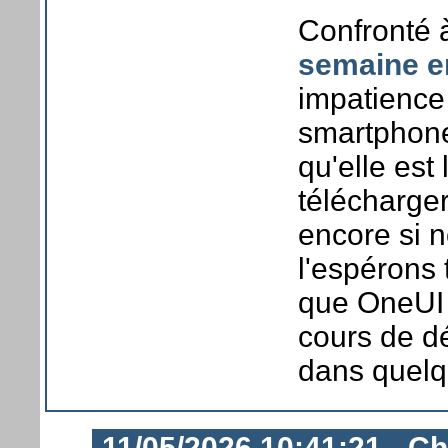
Confronté 
semaine e
impatience
smartphone
qu'elle est
télécharger
encore si 
l'espérons 
que OneUI 
cours de dé
dans quelq
11/05/2026 10:41:21 - Ch