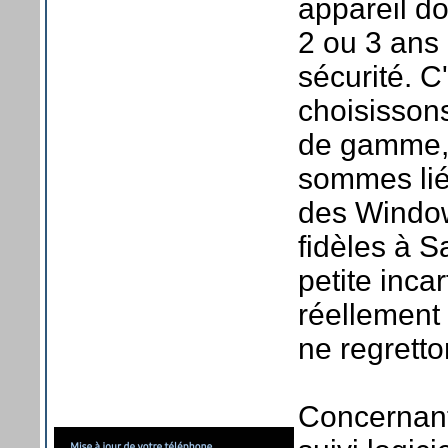
appareil do
2 ou 3 ans 
sécurité. C
choisissons
de gamme, 
sommes lié
des Windo
fidèles à S
petite inca
réellement 
ne regretto
Concernant 